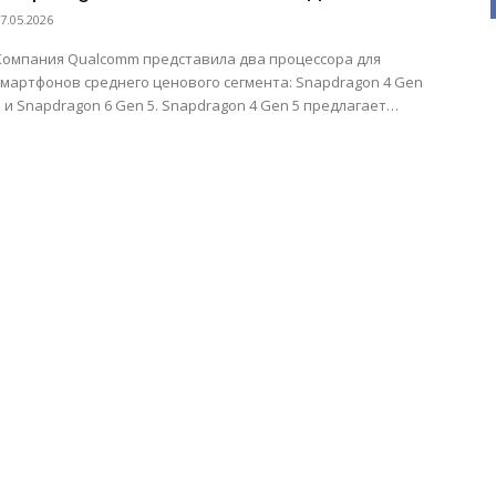
среднебюджетных смартфонов
7.05.2026
Компания Qualcomm представила два процессора для
смартфонов среднего ценового сегмента: Snapdragon 4 Gen
 и Snapdragon 6 Gen 5. Snapdragon 4 Gen 5 предлагает
конфигурацию...