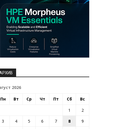
АРХИВ
вгуст 2026
Пн
Вт
Ср
Чт
Пт
Сб
Вс
1
2
3
4
5
6
7
8
9