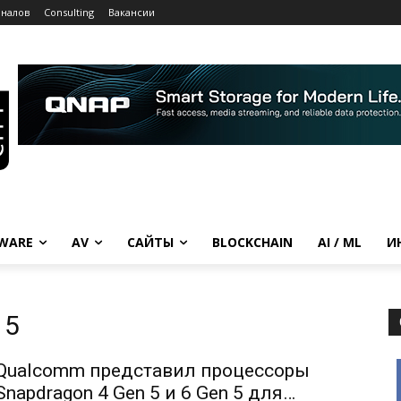
рналов
Consulting
Вакансии
WARE
AV
САЙТЫ
BLOCKCHAIN
AI / ML
И
 5
Qualcomm представил процессоры
Snapdragon 4 Gen 5 и 6 Gen 5 для