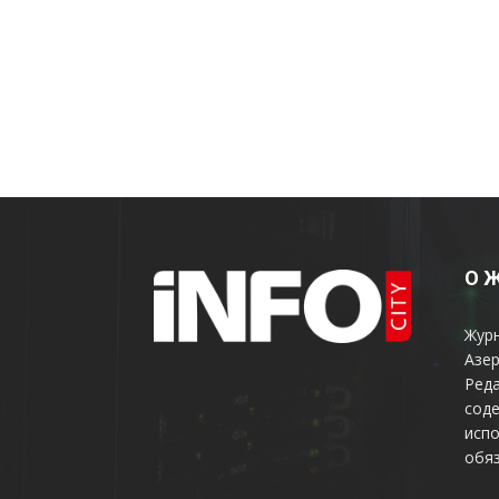
О 
Жур
Азер
Реда
соде
испо
обяз