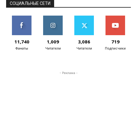
кибербезопасности
менеджер по...
СОЦИАЛЬНЫЕ СЕТИ
11,740
1,009
3,086
719
Фанаты
Читатели
Читатели
Подписчики
- Реклама -