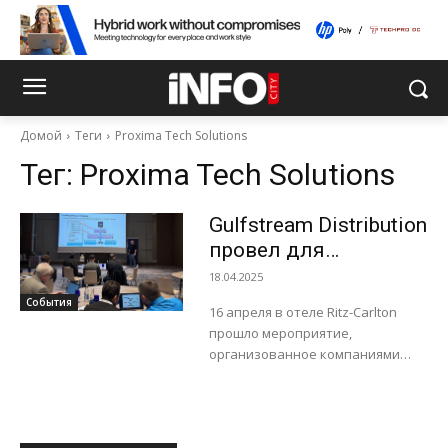
Домой
Теги
Proxima Tech Solutions
Тег:
Proxima Tech Solutions
Gulfstream Distribution
провел для
заказчиков
18.04.2025
компании Proxima
События
16 апреля в отеле Ritz-Carlton
Tech Solutions
прошло мероприятие,
воркшоп,
организованное компаниями
посвященный
Gulfstream Distribution и Cisco для
заказчиков компании Proxima
решениям Cisco в
Tech Solutions. Гостей
сфере
мероприятия приветствовали