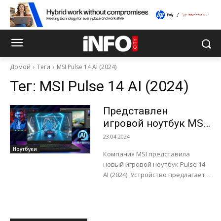
Домой
Теги
MSI Pulse 14 AI (2024)
Тег:
MSI Pulse 14 AI (2024)
Представлен
игровой ноутбук MSI
Pulse 14 AI (2024) c
23.04.2024
мощной начинкой и
Ноутбуки
Компания MSI представила
ИИ-функциями
новый игровой ноутбук Pulse 14
AI (2024). Устройство предлагает
мощную начинку, а также
поддержку ИИ-функций. Кроме
того, ноутбук получил большой
объем...