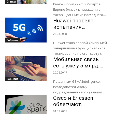
Статьи
Рынок мобильных SIM-карт в
Европе близок к насыщению,
таковы данные из последнего
Huawei провела
исследования, проведенного
агентством Dataxis. При этом
испытания
рост числа подписчиков связан,
технологий 5G
26.03.2018
главным образом,...
События
Huawei стала первой компанией,
завершившей функциональное
тестирование по стандарту c
Мобильная связь
неавтономной архитектурой
3GPP 5G NSA. Это ещё на один
есть уже у 5 млрд.
шаг приближает отрасль к
людей
20.06.2017
внедрению...
События
По данным GSMA Intelligence,
исследовательскому
подразделению ассоцииации
Cisco и Ericsson
GSM операторов, количество
людей с мобильной связью
облегчают
превысило 5 млрд. На сайте
выполнение рабочих
01.03.2017
проекта производится подсчёт в