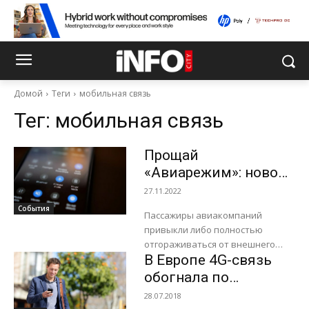
Домой
Теги
мобильная связь
Тег:
мобильная связь
Прощай
«Авиарежим»: новое
законодательство ЕС
27.11.2022
позволит
События
Пассажиры авиакомпаний
авиакомпаниям
привыкли либо полностью
обеспечивать
отгораживаться от внешнего
мобильную связь на
В Европе 4G-связь
мира во время полета, либо
платить дополнительную плату
борту
обогнала по
за доступ к Wi-Fi в полете. Но
популярности 3G
28.07.2018
благодаря...