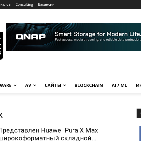
рналов
Consulting
Вакансии
WARE
AV
САЙТЫ
BLOCKCHAIN
AI / ML
И
x
Представлен Huawei Pura X Max —
широкоформатный складной