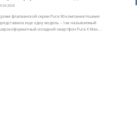
смартфон
0.04.2026
Кроме флагманской серии Pura 90 компания Huawei
представила еще одну модель – так называемый
широкоформатный складной смартфон Pura X Max.
Благодаря своему форм-фактору, в...