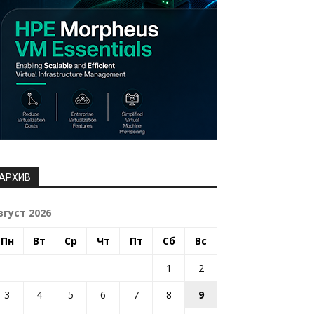
АРХИВ
вгуст 2026
Пн
Вт
Ср
Чт
Пт
Сб
Вс
1
2
3
4
5
6
7
8
9