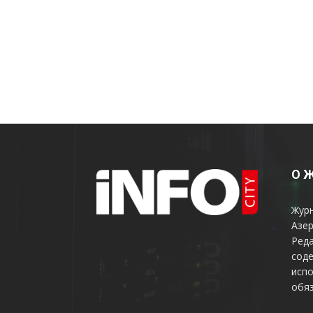
О 
Жур
Азер
Реда
соде
испо
обяз