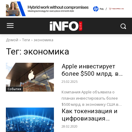
Домой
Теги
экономика
Тег:
экономика
Apple инвестирует
более $500 млрд. в
экономику США
25.02.2025
События
Компания Apple объявила о
планах инвестировать более
$500 млрд. в экономику США в
Как токенизация и
течение следующих четырех
лет.Об этом говорится в пресс-
цифровизация
релизе компании. В частности,
активов помогут
28.02.2020
значительную...