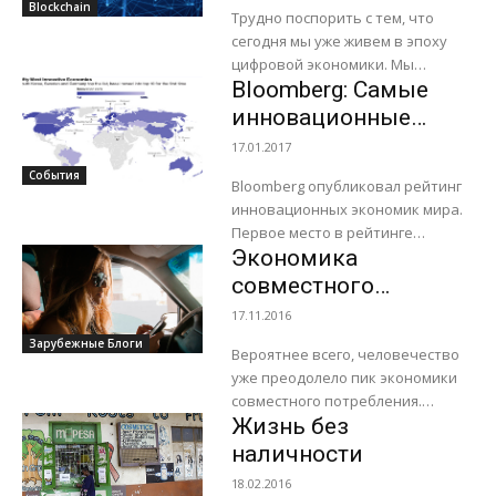
вернуть «мертвый
Blockchain
Трудно поспорить с тем, что
капитал» в
сегодня мы уже живем в эпоху
экономику
цифровой экономики. Мы
Bloomberg: Самые
используем приложения, чтобы
отправлять деньги друзьям,
инновационные
оплачивать счета, покупать
экономики мира
17.01.2017
продукты...
События
Bloomberg опубликовал рейтинг
инновационных экономик мира.
Первое место в рейтинге
Экономика
досталось Южной Корее. Швеция
поднялась на второе место.
совместного
Германия заняла третье.
потребления
17.11.2016
В десятку вошли Швейцария,
достигла пика и
Зарубежные Блоги
Финляндия, Сингапур,...
Вероятнее всего, человечество
пошла на спад
уже преодолело пик экономики
совместного потребления.
Жизнь без
Среднемесячный заработок на
Uber-подобных платформах
наличности
достиг максимума в июле 2014
18.02.2016
года и теперь идет на...