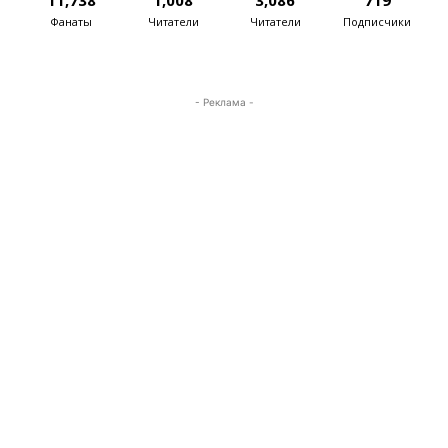
11,738
1,008
3,086
719
Фанаты
Читатели
Читатели
Подписчики
- Реклама -