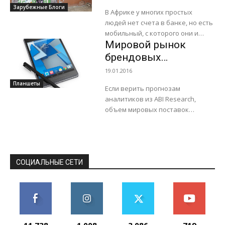
Зарубежные Блоги
В Африке у многих простых
людей нет счета в банке, но есть
мобильный, с которого они и
Мировой рынок
оплачивают свои счета. На фото
– один...
брендовых
планшетов
19.01.2016
сократился до 55
Планшеты
Если верить прогнозам
млрд долл.
аналитиков из ABI Research,
объем мировых поставок
брендовых планшетов по итогам
2020 г. составит 156 млн
устройств. Таким образом,
среднегодовой рост за период
с 2015 по 2020 г....
СОЦИАЛЬНЫЕ СЕТИ