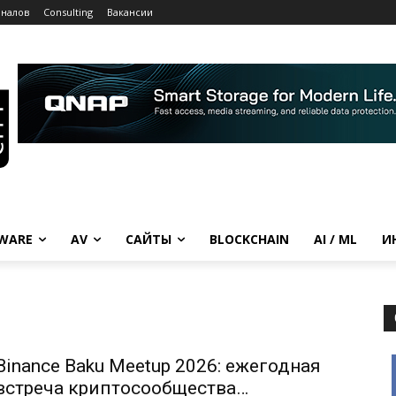
рналов
Consulting
Вакансии
WARE
AV
САЙТЫ
BLOCKCHAIN
AI / ML
И
Binance Baku Meetup 2026: ежегодная
встреча криптосообщества