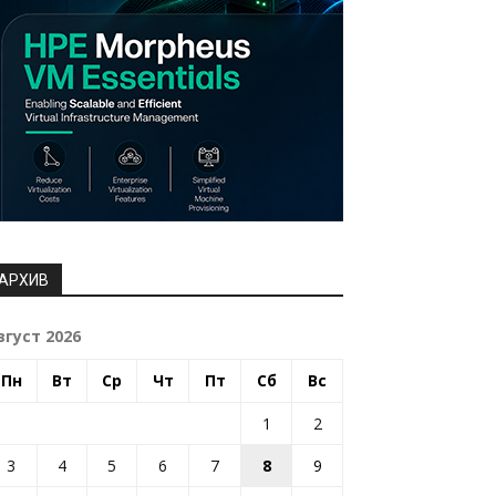
АРХИВ
вгуст 2026
Пн
Вт
Ср
Чт
Пт
Сб
Вс
1
2
3
4
5
6
7
8
9