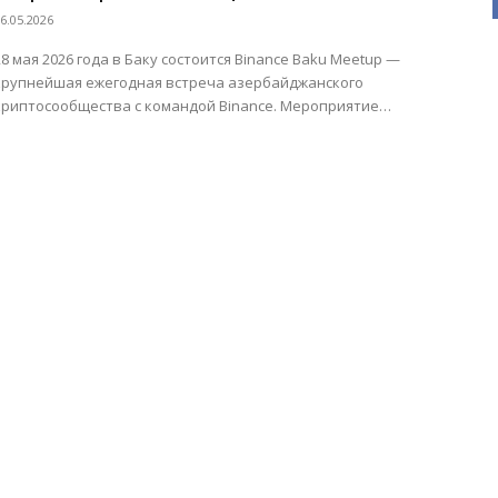
Азербайджана пройдёт 28 мая в
6.05.2026
Fairmont Baku
28 мая 2026 года в Баку состоится Binance Baku Meetup —
крупнейшая ежегодная встреча азербайджанского
криптосообщества с командой Binance. Мероприятие
пройдёт в отеле Fairmont...