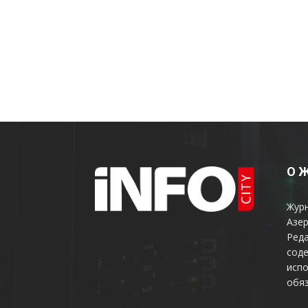
О 
Жур
Азер
Реда
соде
испо
обяз