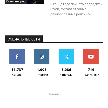
Кинематограф
AFTRA сделал этот законопроект
В конце года принято подводить
одним...
итоги, составляя самые
разнообразные рейтинги.
Естественно, не смог остаться в
стороне и ресурс IMDb, бережно
собирающий информацию о
фильмах...
СОЦИАЛЬНЫЕ СЕТИ
11,737
1,008
3,086
719
Фанаты
Читатели
Читатели
Подписчики
- Реклама -