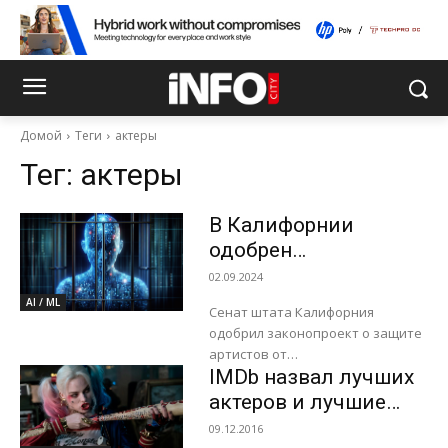
Домой
Теги
актеры
Тег:
актеры
В Калифорнии
одобрен
законопроект о
02.09.2024
защите артистов от
AI / ML
Сенат штата Калифорния
копий ИИ
одобрил законопроект о защите
артистов от
IMDb назвал лучших
несанкционированных копий,
создаваемых искусственным
актеров и лучшие
интеллектом, сообщает издание
фильмы 2016 года
09.12.2016
Variety. Профсоюз актеров SAG-