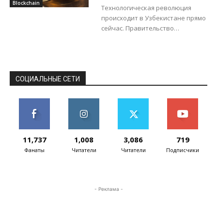
легализации
Blockchain
кибербезопасности (НАК).
Технологическая революция
криптовалют,
Агентство будет создано на
происходит в Узбекистане прямо
блокчейна и
базе...
сейчас. Правительство
майнинга
узаконило блокчейн-технологии,
криптоактивы и майнинг. В
Узбекистане планируется в
ближайшее время внедрить
блокчейн в работу
СОЦИАЛЬНЫЕ СЕТИ
государственных...
11,737
1,008
3,086
719
Фанаты
Читатели
Читатели
Подписчики
- Реклама -