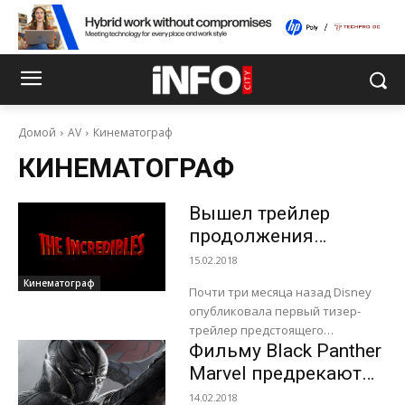
Домой
AV
Кинематограф
КИНЕМАТОГРАФ
Вышел трейлер
продолжения
«Суперсемейки»
15.02.2018
Кинематограф
Почти три месяца назад Disney
опубликовала первый тизер-
трейлер предстоящего
Фильму Black Panther
мультфильма «Суперсемейка 2» /
The Incredibles 2, продолжения
Marvel предрекают
одного из лучших мультфильмов
сборы на уровне 170
14.02.2018