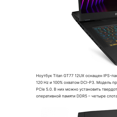
Ноутбук Titan GT77 12UX оснащен IPS-п
120 Hz и 100% охватом DCI-P3. Модель пр
PCIe 5.0. В них можно установить тверд
оперативной памяти DDR5 – четыре слота