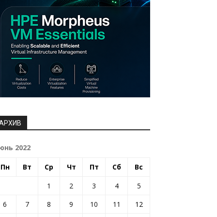
АРХИВ
юнь 2022
Пн
Вт
Ср
Чт
Пт
Сб
Вс
1
2
3
4
5
6
7
8
9
10
11
12