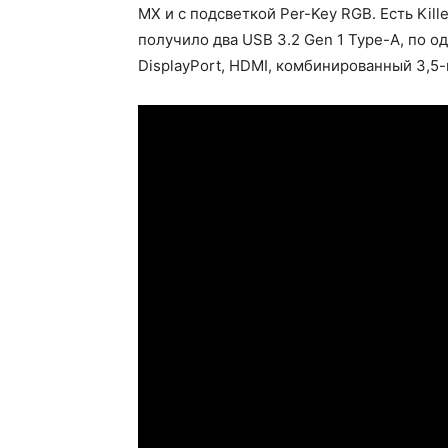
MX и с подсветкой Per-Key RGB. Есть Killer
получило два USB 3.2 Gen 1 Type-A, по од
DisplayPort, HDMI, комбинированный 3,5-