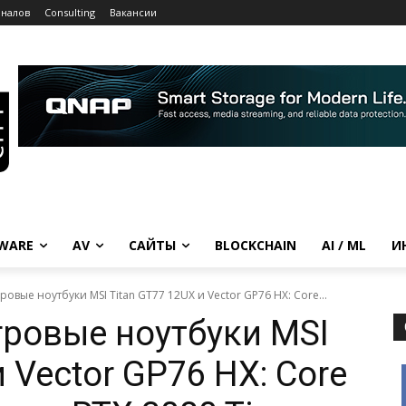
рналов
Consulting
Вакансии
WARE
AV
САЙТЫ
BLOCKCHAIN
AI / ML
И
овые ноутбуки MSI Titan GT77 12UX и Vector GP76 HX: Core...
ровые ноутбуки MSI
и Vector GP76 HX: Core