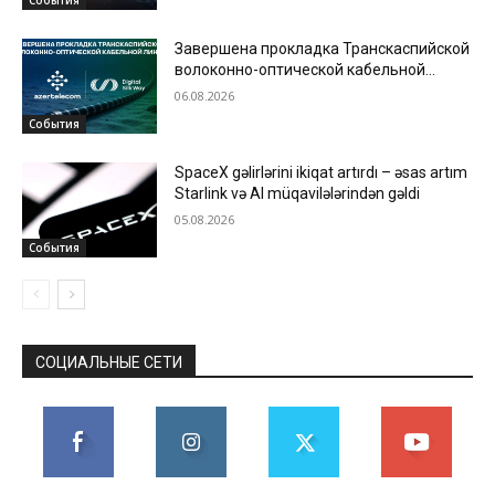
События
Завершена прокладка Транскаспийской
волоконно-оптической кабельной
линии по дну Каспийского моря
06.08.2026
События
SpaceX gəlirlərini ikiqat artırdı – əsas artım
Starlink və AI müqavilələrindən gəldi
05.08.2026
События
СОЦИАЛЬНЫЕ СЕТИ