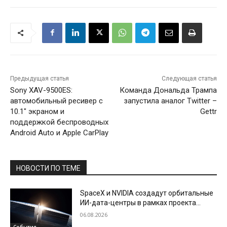
Предыдущая статья
Следующая статья
Sony XAV-9500ES:
Команда Дональда Трампа
автомобильный ресивер с
запустила аналог Twitter –
10.1″ экраном и
Gettr
поддержкой беспроводных
Android Auto и Apple CarPlay
НОВОСТИ ПО ТЕМЕ
SpaceX и NVIDIA создадут орбитальные
ИИ-дата-центры в рамках проекта
Starmind
06.08.2026