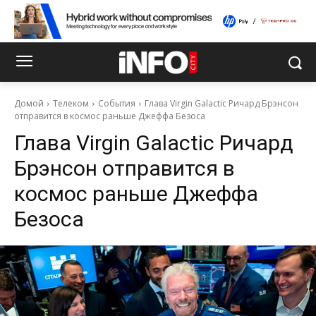
Домой
Телеком
События
Глава Virgin Galactic Ричард Брэнсон
отправится в космос раньше Джеффа Безоса
Глава Virgin Galactic Ричард
Брэнсон отправится в
космос раньше Джеффа
Безоса