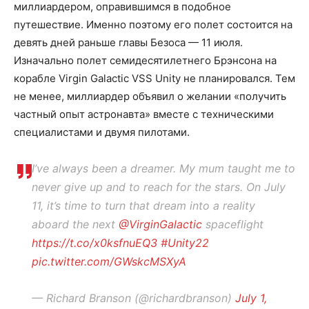
миллиардером, оправившимся в подобное
путешествие. Именно поэтому его полет состоится на
девять дней раньше главы Безоса — 11 июля.
Изначально полет семидесятилетнего Брэнсона на
корабле Virgin Galactic VSS Unity не планировался. Тем
не менее, миллиардер объявил о желании «получить
частный опыт астронавта» вместе с техническими
специалистами и двумя пилотами.
I’ve always been a dreamer. My mum taught me to
never give up and to reach for the stars. On July
11, it’s time to turn that dream into a reality
aboard the next
@VirginGalactic
spaceflight
https://t.co/x0ksfnuEQ3
#Unity22
pic.twitter.com/GWskcMSXyA
— Richard Branson (@richardbranson)
July 1,