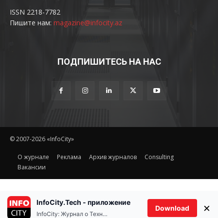
ISSN 2218-7782
Пишите нам:
magazine@infocity.az
ПОДПИШИТЕСЬ НА НАС
© 2007-2026 «InfoCity»
O журнале
Реклама
Архив журналов
Consulting
Вакансии
InfoCity.Tech - приложение
×
Download
InfoCity: Журнал о Технологиях
Ethereum(ETH)
Tether(USDT
$1,925.51
0.50%