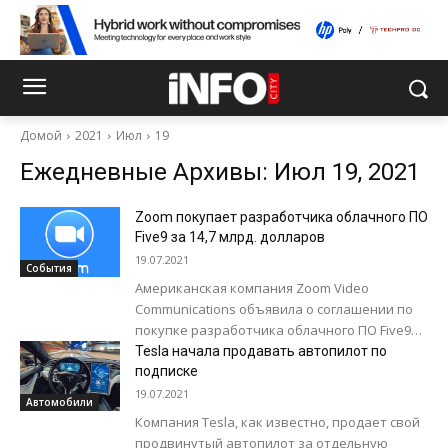
Домой
2021
Июл
19
Ежедневные Архивы: Июл 19, 2021
Zoom покупает разработчика облачного ПО
Five9 за 14,7 млрд. долларов
19.07.2021
События
Американская компания Zoom Video
Communications объявила о соглашении по
покупке разработчика облачного ПО Five9
для развития собственного сервиса
Tesla начала продавать автопилот по
облачной телефонии Zoom Phone. Об этом...
подписке
19.07.2021
Автомобили
Компания Tesla, как известно, продает свой
продвинутый автопилот за отдельную