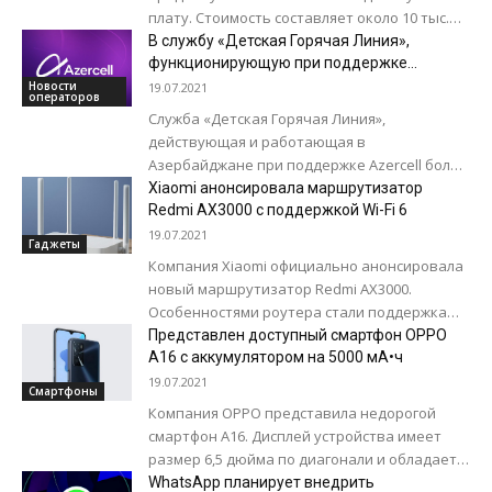
плату. Стоимость составляет около 10 тыс.
долларов. Ресурс The Verge пишет, что
В службу «Детская Горячая Линия»,
появилась новая форма...
функционирующую при поддержке
Azercell, поступило около 3000 звонков за
Новости
19.07.2021
операторов
последние полгода!
Служба «Детская Горячая Линия»,
действующая и работающая в
Азербайджане при поддержке Azercell более
11 лет, представила отчет за июнь текущего
Xiaomi анонсировала маршрутизатор
года. На горячую линию...
Redmi AX3000 с поддержкой Wi-Fi 6
19.07.2021
Гаджеты
Компания Xiaomi официально анонсировала
новый маршрутизатор Redmi AX3000.
Особенностями роутера стали поддержка
стандарта Wi-Fi 6, а также наличие нового
Представлен доступный смартфон OPPO
поколения чипов Qualcomm в паре...
A16 с аккумулятором на 5000 мА•ч
19.07.2021
Смартфоны
Компания OPPO представила недорогой
смартфон A16. Дисплей устройства имеет
размер 6,5 дюйма по диагонали и обладает
разрешением HD+. Частота обновления
WhatsApp планирует внедрить