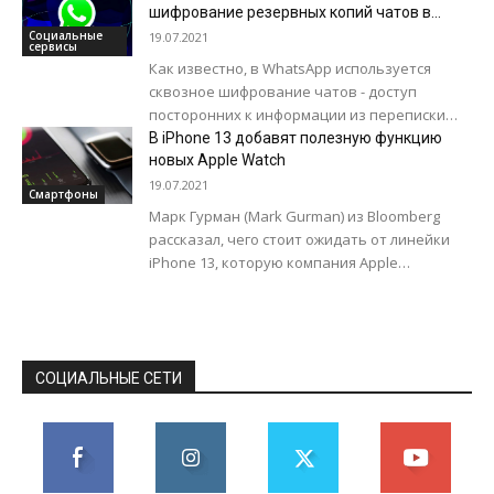
панели составляет 60 Hz....
шифрование резервных копий чатов в
облаке
Социальные
19.07.2021
сервисы
Как известно, в WhatsApp используется
сквозное шифрование чатов - доступ
посторонних к информации из переписки
практически невозможен. Но резервные
В iPhone 13 добавят полезную функцию
копии чатов, которые пользователи
новых Apple Watch
хранят...
19.07.2021
Смартфоны
Марк Гурман (Mark Gurman) из Bloomberg
рассказал, чего стоит ожидать от линейки
iPhone 13, которую компания Apple
представит осенью этого года. В новых
смартфонах будут...
СОЦИАЛЬНЫЕ СЕТИ