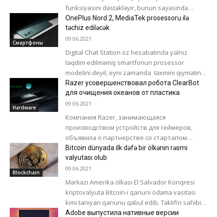
funksiyasını dəstəkləyir, bunun sayəsində
qulaqlıqları qulaqlarınızdan çıxarmadan birisi ilə
OnePlus Nord 2, MediaTek prosessoru ilə
qısa bir söhbət edə bilərsiniz. Eyni zamanda...
təchiz ediləcək
09.06.2021
Смартфоны
Digital Chat Station öz hesabatında yalnız
təqdim edilməmiş smartfonun prosessor
modelini deyil, eyni zamanda təxmini qiymətini
və kamerasının detallarını da açıqladı. Məlumata
Razer усовершенствовал робота ClearBot
görə, OnePlus Nord...
для очищения океанов от пластика
09.06.2021
Hardware
Компания Razer, занимающаяся
производством устройств для геймеров,
объявила о партнерстве со стартапом
ClearBot с целью разработки эффективной
Bitcoin dünyada ilk dəfə bir ölkənin rəsmi
технологии очищения океана от
valyutası olub
пластиковых загрязнений. Информация...
09.06.2021
Blockchain
Mərkəzi Amerika ölkəsi El Salvador Konqresi
kriptovalyuta Bitcoin-i qanuni ödəmə vasitəsi
kimi tanıyan qanunu qəbul edib. Təklifin sahibi El
Salvador prezidenti Nayib Bukele,
Adobe выпустила нативные версии