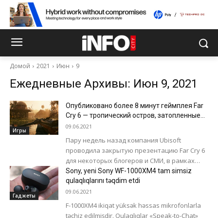
Домой
2021
Июн
9
Ежедневные Архивы: Июн 9, 2021
Опубликовано более 8 минут геймплея Far
Cry 6 — тропический остров, затопленные
дома и ржавые танки
09.06.2021
Игры
Пару недель назад компания Ubisoft
проводила закрытую презентацию Far Cry 6
для некоторых блогеров и СМИ, в рамках
которой был предоставлен доступ к видео.
Sony, yeni Sony WF-1000XM4 tam simsiz
Пользователь...
qulaqlıqlarını təqdim etdi
09.06.2021
Гаджеты
F-1000XM4 ikiqat yüksək həssas mikrofonlarla
təchiz edilmişdir. Qulaqlıqlar «Speak-to-Chat»