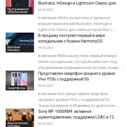
qanunun 62 leyhinə səslə...
Illustrator, InDesign и Lightroom Classic для
Mac на Apple M1
Программное
09.06.2021
обеспечение
Компания Adobe выпустила отдельные
версии приложений Illustrator, InDesign и
Lightroom Classic для компьютеров Mac с
чипом Apple M1 в рамках серии обновлений
В продажу поступил первый в мире
Creative Cloud....
холодильник с Huawei HarmonyOS
Бытовая
09.06.2021
техника
Компания Midea выпустила первый в мире
smart-холодильник, который работает под
управлением операционной системы Huawei
HarmonyOS. Холодильник может
Представлен смартфон среднего уровня
информировать пользователей о свежести
Vivo Y53s с поддержкой 5G
продуктов в нем, а...
09.06.2021
Смартфоны
Компания Vivo представила смартфон
среднего уровня Y53s с поддержкой 5G.
Экран размером 6,58 дюйма по диагонали
обладает разрешением Full HD+ и частотой
Sony WF-1000XM4: активное
обновления 90...
шумоподавление, поддержка LDAC и 12
часов автономности
Акустические
09.06.2021
системы