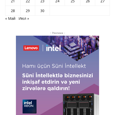
21
22
23
24
25
26
27
28
29
30
« Май
Июл »
- Реклама -