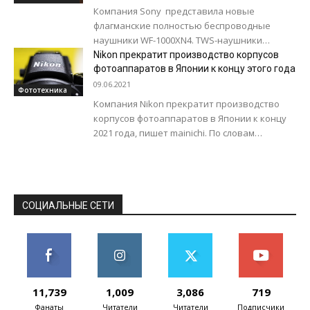
Компания Sony представила новые
флагманские полностью беспроводные
наушники WF-1000XN4. TWS-наушники
благодаря цене и характеристикам смогут
Nikon прекратит производство корпусов
составить конкуренцию AirPods Pro. Помимо
фотоаппаратов в Японии к концу этого года
внушительного времени работы на...
09.06.2021
Фототехника
Компания Nikon прекратит производство
корпусов фотоаппаратов в Японии к концу
2021 года, пишет mainichi. По словам
официальных представителей компании,
продажи камер сильно снизились на...
СОЦИАЛЬНЫЕ СЕТИ
11,739
1,009
3,086
719
Фанаты
Читатели
Читатели
Подписчики