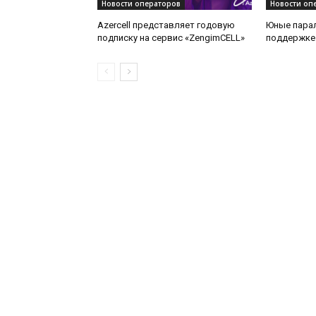
Новости операторов
Новости оп
Azercell представляет годовую
Юные пара
подписку на сервис «ZengimCELL»
поддержке 
медали на 