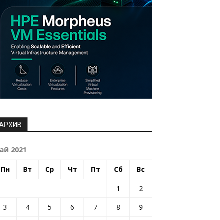
АРХИВ
ай 2021
Пн
Вт
Ср
Чт
Пт
Сб
Вс
1
2
3
4
5
6
7
8
9