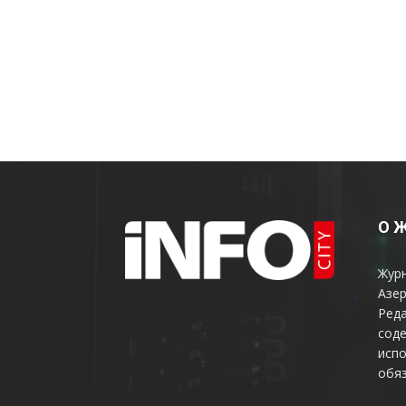
О 
Жур
Азер
Реда
соде
испо
обяз