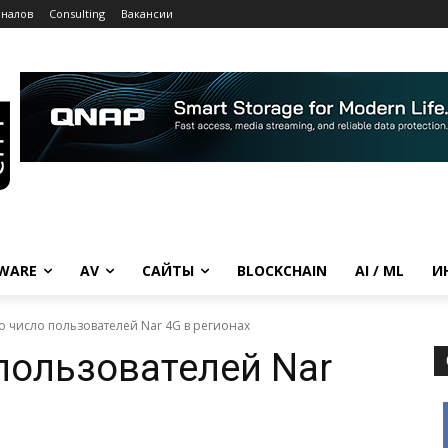
рналов
Consulting
Вакансии
WARE
AV
САЙТЫ
BLOCKCHAIN
AI / ML
И
 число пользователей Nar 4G в регионах
пользователей Nar