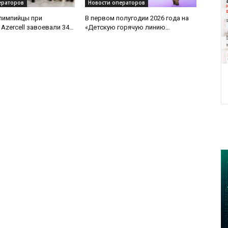
ераторов
Новости операторов
лимпийцы при
В первом полугодии 2026 года на
Azercell завоевали 34
«Детскую горячую линию
международной арене
Азербайджана» поступило более
3700 обращений