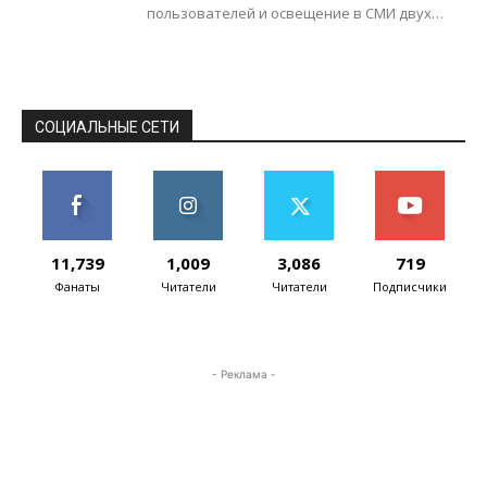
пользователей и освещение в СМИ двух
типов программ-вымогателей (Qlocker и
eCh0raix), которые нацелены...
СОЦИАЛЬНЫЕ СЕТИ
11,739
1,009
3,086
719
Фанаты
Читатели
Читатели
Подписчики
- Реклама -