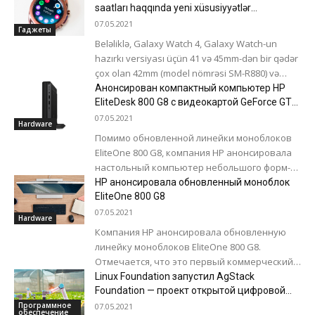
saatları haqqında yeni xüsusiyyətlər
təqdimatdan əvvəl açıqlandı
07.05.2021
Гаджеты
Beləliklə, Galaxy Watch 4, Galaxy Watch-un
hazırkı versiyası üçün 41 və 45mm-dən bir qədər
çox olan 42mm (model nömrəsi SM-R880) və
46mm (model nömrəsi...
Анонсирован компактный компьютер HP
EliteDesk 800 G8 с видеокартой GeForce GTX
1660 Ti
07.05.2021
Hardware
Помимо обновленной линейки моноблоков
EliteOne 800 G8, компания HP анонсировала
настольный компьютер небольшого форм-
фактора EliteDesk 800 G8 Desktop Mini
HP анонсировала обновленный моноблок
Business PC. Устройство ориентированно
EliteOne 800 G8
прежде...
07.05.2021
Hardware
Компания HP анонсировала обновленную
линейку моноблоков EliteOne 800 G8.
Отмечается, что это первый коммерческий
All-in-One компьютер, который оснащен ИИ-
Linux Foundation запустил AgStack
системой шумоподавления и функцией
Foundation — проект открытой цифровой
инфраструктуры для сельского хозяйства
распознавания присутствия...
Программное
07.05.2021
обеспечение