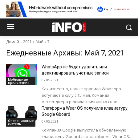
Домой
2021
Май
7
Ежедневные Архивы: Май 7, 2021
WhatsApp не будет удалять или
деактивировать учетные записи
пользователей, несогласных с новой
Мобильные
07.05.2021
приложения
политикой сервиса
Как известно, новые правила WhatsApp
вступают в силу с 15 мая. Команда
мессенджера решила «смягчить» свое
решение и заявила, что удалять учетные
Платформа Wear OS получила клавиатуру
записи не...
Google Gboard
Операционные
07.05.2021
системы
Компания Google выпустила обновленную
клавиатуру Gboard для платформы Wear OS.