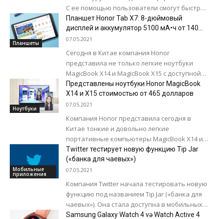
С ее помощью пользователи смогут быстро
отвечать на сообщения, не доставая
Планшет Honor Tab X7: 8-дюймовый
смартфон из кармана,...
дисплей и аккумулятор 5100 мА•ч от 140
долларов
07.05.2021
Планшеты
Сегодня в Китае компания Honor
представила не только легкие ноутбуки
MagicBook X14 и MagicBook X15 с доступной
ценой, но и бюджетный планшет Honor Tab...
Представлены ноутбуки Honor MagicBook
X14 и X15 стоимостью от 465 долларов
07.05.2021
Ноутбуки
Компания Honor представила сегодня в
Китае тонкие и довольно легкие
портативные компьютеры MagicBook X14 и
MagicBook X15 с доступной ценой. Ноутбуки
Twitter тестирует новую функцию Tip Jar
предлагается в версиях с...
(«банка для чаевых»)
Мобильные
07.05.2021
приложения
Компания Twitter начала тестировать новую
функцию под названием Tip Jar («банка для
чаевых»). Она стала доступна в мобильных
клиентах социальной сети для iOS и...
Samsung Galaxy Watch 4 və Watch Active 4