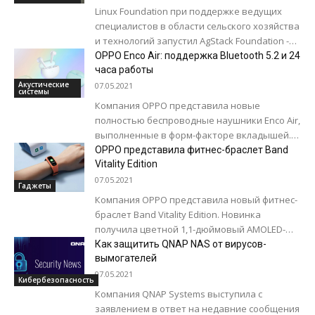
Linux Foundation при поддержке ведущих
специалистов в области сельского хозяйства
и технологий запустил AgStack Foundation -
проект цифровой инфраструктуры с
OPPO Enco Air: поддержка Bluetooth 5.2 и 24
открытым исходным кодом для...
часа работы
Акустические
07.05.2021
системы
Компания OPPO представила новые
полностью беспроводные наушники Enco Air,
выполненные в форм-факторе вкладышей.
Гаджет защищен от влаги и пота по
OPPO представила фитнес-браслет Band
стандарту IPX4. Модули наделены 10-
Vitality Edition
миллиметровыми...
07.05.2021
Гаджеты
Компания OPPO представила новый фитнес-
браслет Band Vitality Edition. Новинка
получила цветной 1,1-дюймовый AMOLED-
дисплей. Благодаря герметичному корпусу
Как защитить QNAP NAS от вирусов-
устройство не боится погружений под воду
вымогателей
на глубину...
07.05.2021
Кибербезопасность
Компания QNAP Systems выступила с
заявлением в ответ на недавние сообщения