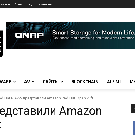
рналов
Consulting
Вакансии
WARE
AV
САЙТЫ
BLOCKCHAIN
AI / ML
И
ed Hat и AWS представили Amazon Red Hat OpenShift
редставили Amazon
t