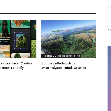
«
Программное обеспечение
ила в пакет Creative
Google Earth-də pulsuz
систента Firefly
aviasimulyator istifadəyə verildi