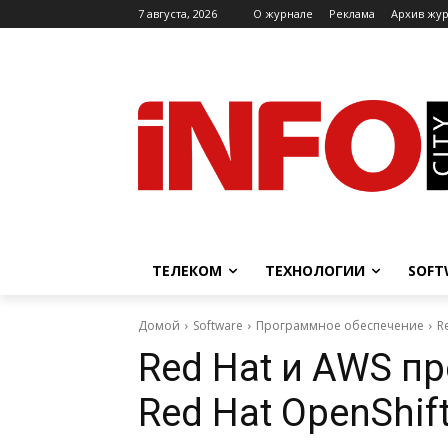
7 августа, 2026
O журнале
Реклама
Архив жу
ТЕЛЕКОМ
ТЕХНОЛОГИИ
SOFT
Домой
Software
Программное обеспечение
R
Red Hat и AWS п
Red Hat OpenShif