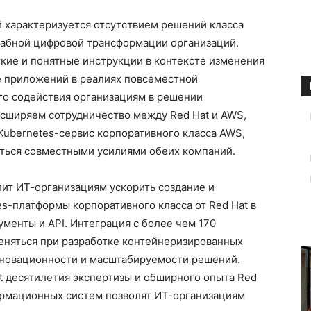
 характеризуется отсутствием решений класса
табной цифровой трансформации организаций.
кие и понятные инструкции в контексте изменения
е приложений в реалиях повсеместной
го содействия организациям в решении
асширяем сотрудничество между Red Hat и AWS,
 Kubernetes-сервис корпоративного класса AWS,
яться совместными усилиями обеих компаний.
лит ИТ-организациям ускорить создание и
s-платформы корпоративного класса от Red Hat в
менты и API. Интеграция с более чем 170
няться при разработке контейнеризированных
нновационности и масштабируемости решений.
t десятилетия экспертизы и обширного опыта Red
ормационных систем позволят ИТ-организациям