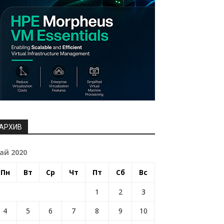
АРХИВ
ай 2020
Пн
Вт
Ср
Чт
Пт
Сб
Вс
1
2
3
4
5
6
7
8
9
10