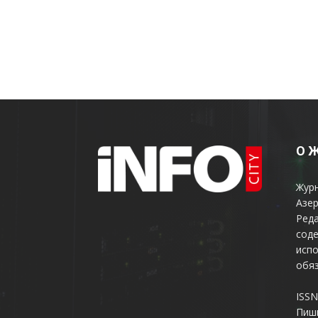
О 
Жур
Азер
Реда
соде
испо
обяз
ISSN
Пиш