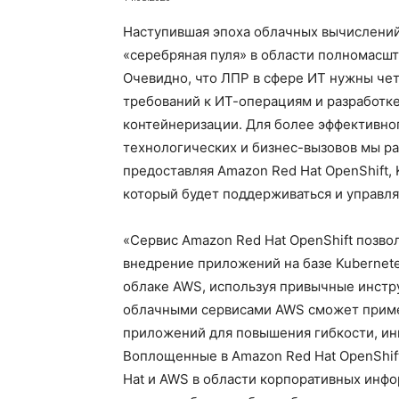
Наступившая эпоха облачных вычислений
«серебряная пуля» в области полномасш
Очевидно, что ЛПР в сфере ИТ нужны чет
требований к ИТ-операциям и разработк
контейнеризации. Для более эффективно
технологических и бизнес-вызовов мы р
предоставляя Amazon Red Hat OpenShift,
который будет поддерживаться и управл
«Сервис Amazon Red Hat OpenShift позво
внедрение приложений на базе Kubernete
облаке AWS, используя привычные инстру
облачными сервисами AWS сможет приме
приложений для повышения гибкости, и
Воплощенные в Amazon Red Hat OpenShif
Hat и AWS в области корпоративных инф