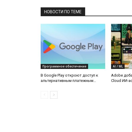
НОВОСТИ ПО ТЕМЕ
Программное обеспечение
AI / ML
В Google Play откроют доступ к
Adobe добав
альтернативным платежным
Cloud ИИ-ас
системам, а также снизят
комиссии для разработчиков