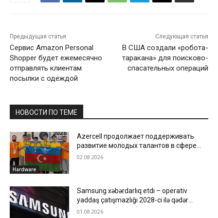
Предыдущая статья
Следующая статья
Сервис Amazon Personal
В США создали «робота-
Shopper будет ежемесячно
таракана» для поисково-
отправлять клиентам
спасательных операций
посылки с одеждой
НОВОСТИ ПО ТЕМЕ
Azercell продолжает поддерживать
развитие молодых талантов в сфере
информатики
02.08.2026
Hardware
Samsung xəbərdarlıq etdi – operativ
yaddaş çatışmazlığı 2028-ci ilə qədər
davam edə bilər
01.08.2026