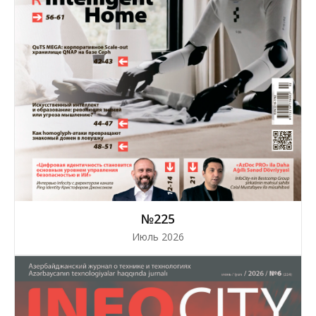
№225
Июль 2026