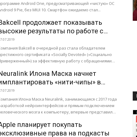
программе Android One, предусматривающей «чистую» ОС
Android 9 Pie, без MIUI 10. Смартфон ожидаемо стал...
Bakcell продолжает показывать
высокие результаты по работе с
клиентами в социальных сетях
7.07.2019
Компания Bakcell в очередной раз стала обладателем
престижного сертификата «Socially Devoted» («Социально
Приверженный») за эффективную работу c обращениями
бонентов в социальной сети Facebook. Известная
Neuralink Илона Маска начнет
международная...
имплантировать «нити-чипы» в
мозг человека в 2020 году
7.07.2019
Компания Илона Маска Neuralink, занимающаяся с 2017 года
разработкой нейроинтерфейсов и прямым подключением
человеческого мозга к компьютеру, впервые представила
итоги двухлетней работы - технологию,...
Apple планирует покупать
эксклюзивные права на подкасты