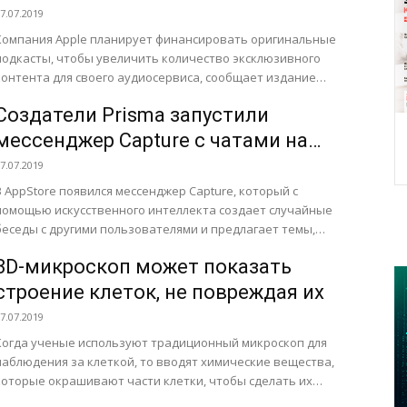
7.07.2019
Компания Apple планирует финансировать оригинальные
подкасты, чтобы увеличить количество эксклюзивного
контента для своего аудиосервиса, сообщает издание
Bllomberg. Основной причиной увеличения инвестиций
Создатели Prisma запустили
компании в данную...
мессенджер Capture с чатами на
основе изображения с камеры
7.07.2019
В AppStore появился мессенджер Capture, который с
помощью искусственного интеллекта создает случайные
беседы с другими пользователями и предлагает темы,
основываясь на анализе данных. «Capture призван...
3D-микроскоп может показать
строение клеток, не повреждая их
7.07.2019
Когда ученые используют традиционный микроскоп для
наблюдения за клеткой, то вводят химические вещества,
которые окрашивают части клетки, чтобы сделать их
видимыми. Однако эти пятна...