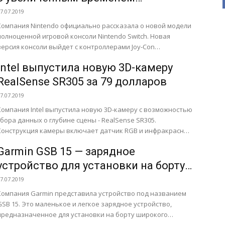
автономной работы
7.07.2019
Компания Nintendo официально рассказала о новой модели
полноценной игровой консоли Nintendo Switch. Новая
версия консоли выйдет с контроллерами Joy-Con
стандартных расцветок: неоновый синий / неоновый...
Intel выпустила новую 3D-камеру
RealSense SR305 за 79 долларов
7.07.2019
Компания Intel выпустила новую 3D-камеру с возможностью
сбора данных о глубине сцены - RealSense SR305.
Конструкция камеры включает датчик RGB и инфракрасный
проектор. При сборе...
Garmin GSB 15 — зарядное
устройство для установки на борту
самолета
7.07.2019
Компания Garmin представила устройство под названием
GSB 15. Это маленькое и легкое зарядное устройство,
предназначенное для установки на борту широкого