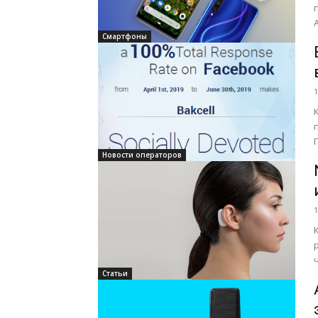
Смартфоны
1
а
Новости операторов
1
Статьи