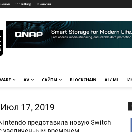
рналов
Consulting
Вакансии
WARE
AV
САЙТЫ
BLOCKCHAIN
AI / ML
И
Июл 17, 2019
Nintendo представила новую Switch
с увеличенным временем