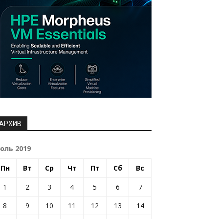
АРХИВ
юль 2019
Пн
Вт
Ср
Чт
Пт
Сб
Вс
1
2
3
4
5
6
7
8
9
10
11
12
13
14