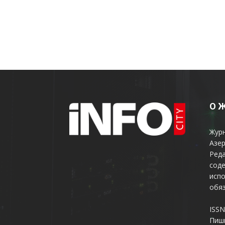
О 
Жур
Азер
Реда
соде
испо
обяз
ISSN
Пиш