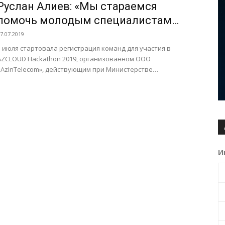
Руслан Алиев: «Мы стараемся
помочь молодым специалистам
самореализоваться»
7.07.2019
1 июля стартовала регистрация команд для участия в
AZCLOUD Hackathon 2019, организованном ООО
«AzInTelecom», действующим при Министерстве
транспорта, связи и высоких технологий. Во время...
И