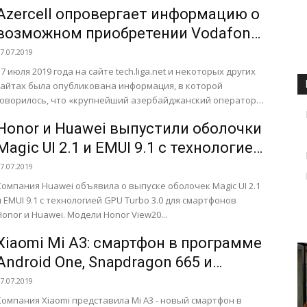
спектра самолетов. Устройство содержит...
Azercell опровергает информацию о
возможном приобретении Vodafone
Ukraine
7.07.2019
17 июля 2019 года на сайте tech.liga.net и некоторых других
сайтах была опубликована информация, в которой
говорилось, что «крупнейший азербайджанский оператор
мобильной связи Azercell...
Honor и Huawei выпустили оболочки
Magic UI 2.1 и EMUI 9.1 с технологией
GPU Turbo 3.0
7.07.2019
Компания Huawei объявила о выпуске оболочек Magic UI 2.1
и EMUI 9.1 с технологией GPU Turbo 3.0 для смартфонов
Honor и Huawei. Модели Honor View20...
Xiaomi Mi A3: смартфон в программе
Android One, Snapdragon 665 и
тройная камера
7.07.2019
Компания Xiaomi представила Mi A3 - новый смартфон в