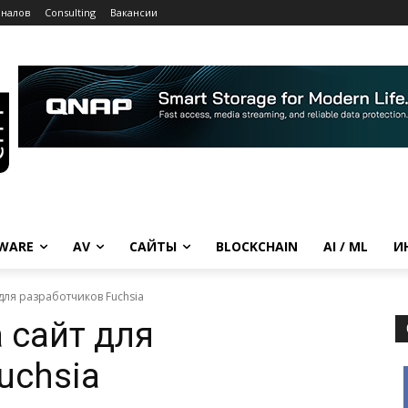
рналов
Consulting
Вакансии
WARE
AV
САЙТЫ
BLOCKCHAIN
AI / ML
И
 для разработчиков Fuchsia
 сайт для
uchsia