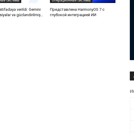
ые системы
Операционные системы
stifadəyə verildi: Gemini
Представлена HarmonyOS 7 с
siyalar və gücləndirilmiş
глубокой интеграцией ИИ
k
И