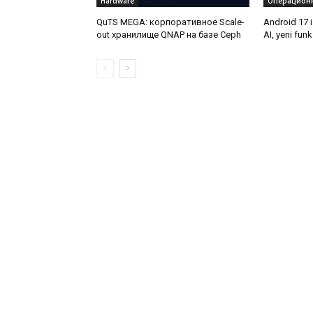
Hardware
Операционн
QuTS MEGA: корпоративное Scale-
Android 17 i
out хранилище QNAP на базе Ceph
AI, yeni funk
təhlükəsizli