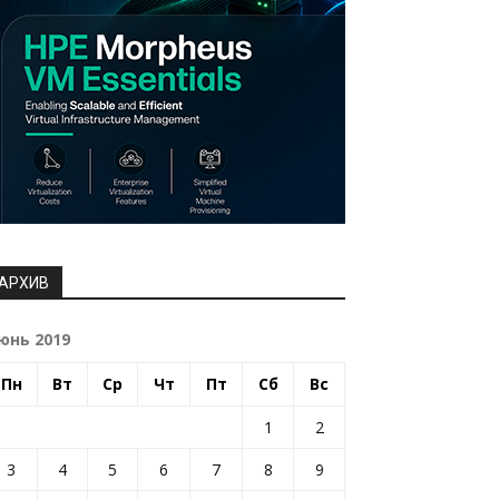
АРХИВ
юнь 2019
Пн
Вт
Ср
Чт
Пт
Сб
Вс
1
2
3
4
5
6
7
8
9