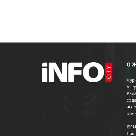
О 
Жур
Азер
Реда
соде
испо
обяз
ISSN
Пиш