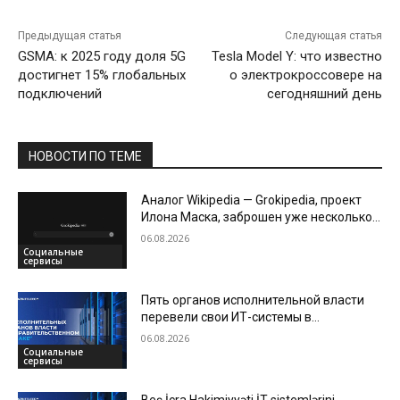
Предыдущая статья
Следующая статья
GSMA: к 2025 году доля 5G
Tesla Model Y: что известно
достигнет 15% глобальных
о электрокроссовере на
подключений
сегодняшний день
НОВОСТИ ПО ТЕМЕ
Аналог Wikipedia — Grokipedia, проект
Илона Маска, заброшен уже несколько
месяцев
06.08.2026
Социальные
сервисы
Пять органов исполнительной власти
перевели свои ИТ-системы в
«Правительственное облако»
06.08.2026
Социальные
сервисы
Beş İcra Hakimiyyəti İT sistemlərini