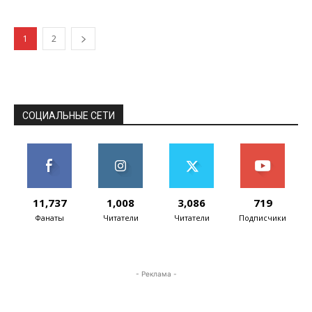
поддержке HDR, экран Spectre x360
обеспечивает на...
1
2
СОЦИАЛЬНЫЕ СЕТИ
11,737
1,008
3,086
719
Фанаты
Читатели
Читатели
Подписчики
- Реклама -