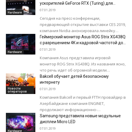
стал называться...
ускорителей GeForce RTX (Turing) для
ноутбуков
07.01.2019
Hardware
Сегодня на пресс-конференции,
предваряющей открытие выставки CES 2019,
компания Nvidia анонсировала линейку
мобильных 3D-ускорителей GeForce RTX 20-
Геймерский монитор Asus ROG Strix XG438Q
series. В состав семейства вошли три
с разрешением 4K и кадровой частотой до
120 Hz
модели: GeForce RTX...
07.01.2019
Hardware
Компания Asus представила игровой
монитор ROG Strix XG438Q. Из названия ясно,
что речь идет об огромной модели
диагональю 43 дюйма. При этом разрешение
Bakcell обучает детей безопасному
составляет 4K...
интернету
Новости
07.01.2019
операторов
Компания Bakcell и первый FTTH провайдер в
Азербайджане компания ENGINET,
продолжают информационно-
просветительные мероприятия,
Samsung представила новые модульные
направленные на обучение школьников
дисплеи Micro LED
безопасному использованию интернета.
07.01.2019
Hardware