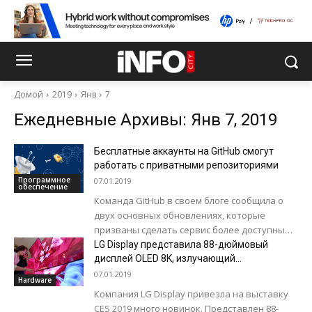
Домой
2019
Янв
7
Ежедневные Архивы: Янв 7, 2019
Бесплатные аккаунты на GitHub смогут
работать с приватными репозиториями
Программное
07.01.2019
обеспечение
Команда GitHub в своем блоге сообщила о
двух основных обновлениях, которые
призваны сделать сервис более доступным
для разработчиков: неограниченное
LG Display представила 88-дюймовый
количество бесплатных частных
дисплей OLED 8K, излучающий
многоканальный звук
репозиториев и...
07.01.2019
Hardware
Компания LG Display привезла на выставку
CES 2019 много новинок. Представлен 88-