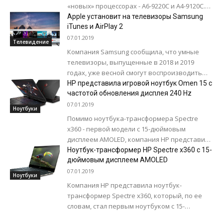
«новых» процессорах - A6-9220C и A4-9120C.
Новинка доступна как на APU A6-9220C, так
Apple установит на телевизоры Samsung
и...
iTunes и AirPlay 2
07.01.2019
Телевидение
Компания Samsung сообщила, что умные
телевизоры, выпущенные в 2018 и 2019
годах, уже весной смогут воспроизводить
фильмы и телешоу на iTunes и получат
HP представила игровой ноутбук Omen 15 с
поддержку...
частотой обновления дисплея 240 Hz
07.01.2019
Ноутбуки
Помимо ноутбука-трансформера Spectre
x360 - первой модели с 15-дюймовым
дисплеем AMOLED, компания HP представила
Omen 15 - первый в мире игровой ноутбук с
Ноутбук-трансформер HP Spectre x360 с 15-
дисплеем,...
дюймовым дисплеем AMOLED
07.01.2019
Ноутбуки
Компания HP представила ноутбук-
трансформер Spectre x360, который, по ее
словам, стал первым ноутбуком с 15-
дюймовым дисплеем AMOLED. Благодаря