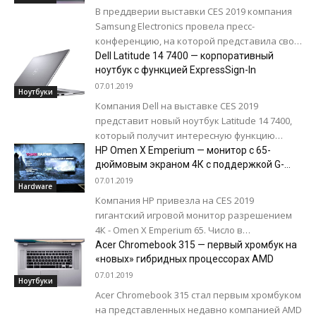
Очередной обучающий семинар,
В преддверии выставки CES 2019 компания
посвященный методам...
Samsung Electronics провела пресс-
конференцию, на которой представила свои
последние инновации в технологии
Dell Latitude 14 7400 — корпоративный
модульных дисплеев Micro. Был представлен
ноутбук с функцией ExpressSign-In
75-дюймовый...
07.01.2019
Ноутбуки
Компания Dell на выставке CES 2019
представит новый ноутбук Latitude 14 7400,
который получит интересную функцию
ExpressSign-In. ExpressSign-In это функция
HP Omen X Emperium — монитор с 65-
идентификации, использующая камеру с
дюймовым экраном 4К с поддержкой G-
Sync и HDR
поддержкой...
07.01.2019
Hardware
Компания HP привезла на CES 2019
гигантский игровой монитор разрешением
4К - Omen X Emperium 65. Число в
обозначении модели - это размер экрана...
Acer Chromebook 315 — первый хромбук на
«новых» гибридных процессорах AMD
07.01.2019
Ноутбуки
Acer Chromebook 315 стал первым хромбуком
на представленных недавно компанией AMD