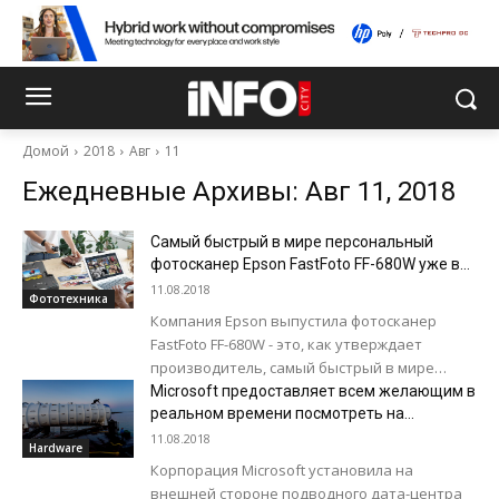
Домой
2018
Авг
11
Ежедневные Архивы: Авг 11, 2018
Самый быстрый в мире персональный
фотосканер Epson FastFoto FF-680W уже в
продаже
11.08.2018
Фототехника
Компания Epson выпустила фотосканер
FastFoto FF-680W - это, как утверждает
производитель, самый быстрый в мире
сканер фотографий, предназначенный для
Microsoft предоставляет всем желающим в
персонального использования. При
реальном времени посмотреть на
подводный дата-центр
разрешении в 300...
11.08.2018
Hardware
Корпорация Microsoft установила на
внешней стороне подводного дата-центра