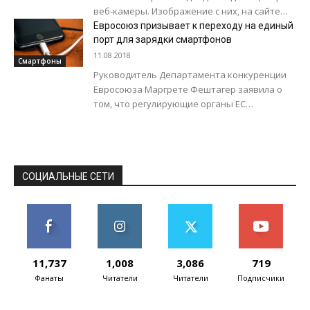
веб-камеры. Изображение с них, на сайте
Project Natick, любой желающий может
Евросоюз призывает к переходу на единый
просматривать в режиме реального
порт для зарядки смартфонов
времени....
11.08.2018
Смартфоны
Руководитель Департамента конкуренции
Евросоюза Маргрете Фештагер заявила о
том, что регулирующие органы ЕС
обсуждают необходимость принятия мер в
связи с отсутствием прогресса в деле...
СОЦИАЛЬНЫЕ СЕТИ
11,737
1,008
3,086
719
Фанаты
Читатели
Читатели
Подписчики