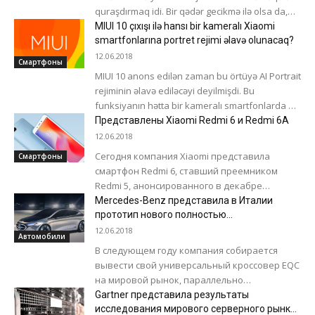
quraşdırmaq idi. Bir qədər gecikmə ilə olsa da,
onlar məqsədlərinə...
MIUI 10 çıxışı ilə hansı bir kameralı Xiaomi
smartfonlarına portret rejimi əlavə olunacaq?
12.06.2018
Смартфоны
MIUI 10 anons edilən zaman bu örtüyə AI Portrait
rejiminin əlavə ediləcəyi deyilmişdi. Bu
funksiyanın hətta bir kameralı smartfonlarda da
çalışacağı qeyd edilmişdi. Ümumiyyətlə, Google...
Представлены Xiaomi Redmi 6 и Redmi 6A
12.06.2018
Сегодня компания Xiaomi представила
Смартфоны
смартфон Redmi 6, ставший преемником
Redmi 5, анонсированного в декабре
прошлого года. Новинка получила 5,45”
Mercedes-Benz представила в Италии
дисплей с разрешением HD +...
прототип нового полностью
электрического хэтчбека EQA
12.06.2018
Автомобили
В следующем году компания собирается
вывести свой универсальный кроссовер EQC
на мировой рынок, параллельно
разрабатывая серию новых полностью
Gartner представила результаты
электрических автомобилей, которые
исследования мирового серверного рынка