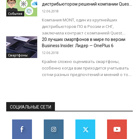
дистрибьютором решений компании Quest
поддержки. Это означает,...
Software в Азербайджане
12.06.2018
События
Компания MONT, один из крупнейших
дистрибьюторов ПО в России и СНГ,
заключила контракт с компанией Quest
Software (https://www.quest.com/),
20 лучших смартфонов в мире по версии
международным разработчиком
Business Insider. Лидер — OnePlus 6
программного обеспечения для
12.06.2018
Смартфоны
управления,...
Крайне сложно оценивать смартфоны,
особенно когда вам приходится учитывать
сотни разных предпочтений и мнений о том,
что делает смартфон действительно
замечательным. Поэтому Business Insider...
СОЦИАЛЬНЫЕ СЕТИ