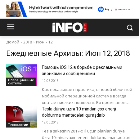
Домой
2018
Июн
12
Ежедневные Архивы: Июн 12, 2018
Помощь iOS 12 в борьбе с рекламными
звонками и сообщениями
Операционные
12.06.2018
системы
Как показывает практика, в новой яблочной
мобильной операционной системе всегда
хватает мелких новшеств. Во время анонса
iOS 12 компания Apple не акцентировала
Tesla dünya üzrə 10 mindən çox enerji
внимание на...
doldurma məntəqələri quraşdırıb
12.06.2018
Технологии
Tesla şirkətinin 2017-ci il üçün planları dünya
üzrə 10 minə yaxın enerji doldurma məntəqələri