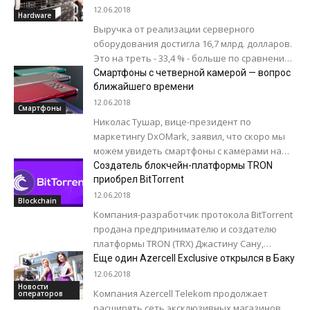
в I квартале текущего года
поступят на рынок...
12.06.2018
Hardware
Выручка от реализации серверного
оборудования достигла 16,7 млрд. долларов.
Это на треть - 33,4 % - больше по сравнению
с первой четвертью прошлого года,...
Смартфоны с четверной камерой — вопрос
ближайшего времени
12.06.2018
Смартфоны
Николас Тушар, вице-президент по
маркетингу DxOMark, заявил, что скоро мы
можем увидеть смартфоны с камерами на
четыре объектива. По мнению эксперта, с
Создатель блокчейн-платформы TRON
помощью дополнительных...
приобрел BitTorrent
12.06.2018
Blockchain
Компания-разработчик протокола BitTorrent
продана предпринимателю и создателю
платформы TRON (TRX) Джастину Сану,
сообщает Variety. Сделка была закрыта на
Еще один Azercell Exclusive открылся в Баку
прошлой неделе, о чем руководство
12.06.2018
BitTorrent...
Новости
Компания Azercell Telekom продолжает
операторов
расширять сеть эксклюзивных магазинов.