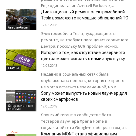
Еще один магазин Azercell Exclusive,
оформленный в соответствии с новой
Дистанционный ремонт электромобилей
концепцией, начал функционировать в Баку
Tesla возможен с помощью обновлений ПО
по...
12.06.2018
Автомобили
Электромобили Tesla, нуждающиеся в
ремонте, не требуют посещения сервисного
центра, поскольку 80% проблем можно
устранить дистанционно с помощью
История о том, как отсутствие резервного
обновления программного обеспечения.
центра может сыграть с вами злую шутку
Несмотря на то, что...
12.06.2018
Статьи
Недавно в социальных сетях была
опубликована новость, которая не просто
не могла остаться незамеченной, но и
должна была послужить ярким примером
Sony может выпустить новый лаунчер для
того, как в...
своих смартфонов
Операционные
12.06.2018
системы
Японский гигант в сообществе бета-
тестеров лаунчера Xperia Home в
социальной сети Google+ сообщил о том, что
текущая версия ПО переходит в стадию
Компания MONT стала официальным