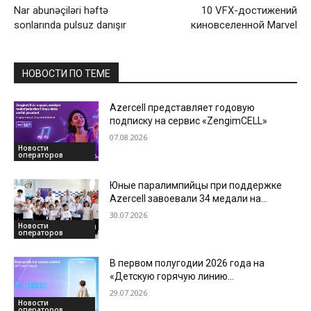
Nar abunəçiləri həftə
10 VFX-достижений
sonlarında pulsuz danışır
киновселенной Marvel
НОВОСТИ ПО ТЕМЕ
Azercell представляет годовую
подписку на сервис «ZengimCELL»
07.08.2026
Новости
операторов
Юные паралимпийцы при поддержке
Azercell завоевали 34 медали на
международной арене
30.07.2026
Новости
операторов
В первом полугодии 2026 года на
«Детскую горячую линию
Азербайджана» поступило более 3700
29.07.2026
обращений
Новости
операторов