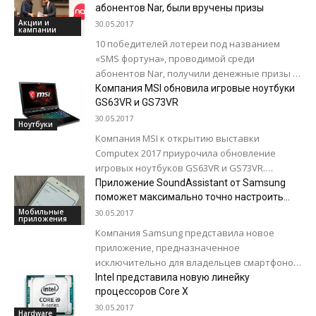
Это соревнование знаний, организованное
абонентов Nar, были вручены призы
Министерством образования...
Акции и
30.05.2017
кампании
10 победителей лотереи под названием
«SMS фортуна», проводимой среди
абонентов Nar, получили денежные призы и
специальные подарки от оператора. Так,
Компания MSI обновила игровые ноутбуки
еженедельные и ежемесячные победители...
GS63VR и GS73VR
30.05.2017
Ноутбуки
Компания MSI к открытию выставки
Computex 2017 приурочила обновление
игровых ноутбуков GS63VR и GS73VR.
Внешний вид не изменился, но появились
Приложение SoundAssistant от Samsung
новые позиции в перечне...
поможет максимально точно настроить
звук
Мобильные
30.05.2017
приложения
Компания Samsung представила новое
приложение, предназначенное
исключительно для владельцев смартфонов
и планшетов линейки Galaxy. С помощью
Intel представила новую линейку
программы SoundAssistant пользователи
процессоров Core X
смогут контролировать всё, что связано...
30.05.2017
Hardware