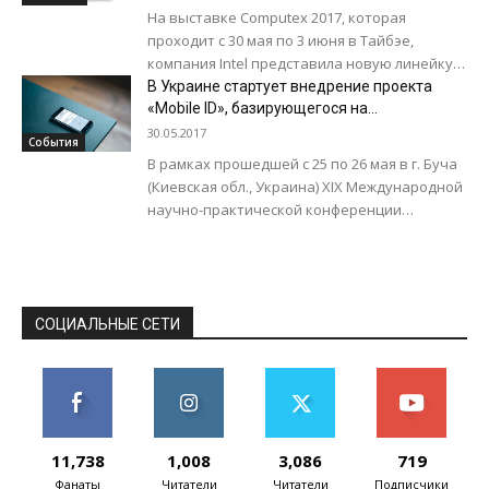
На выставке Computex 2017, которая
проходит с 30 мая по 3 июня в Тайбэе,
компания Intel представила новую линейку
процессоров Core X. Это серия...
В Украине стартует внедрение проекта
«Mobile ID», базирующегося на
азербайджанской технологии «Asan İmza»
30.05.2017
События
В рамках прошедшей с 25 по 26 мая в г. Буча
(Киевская обл., Украина) ХІХ Международной
научно-практической конференции
«Безопасность информации в
информационно-телекоммуникационных
системах», организатором...
СОЦИАЛЬНЫЕ СЕТИ
11,738
1,008
3,086
719
Фанаты
Читатели
Читатели
Подписчики