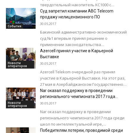
твердотельный накопитель KC1000 с
интерфейсом NVMe PCIe. Новинка стала
Суд запретил компании ABC Telecom
одним из самых мощных в индустрии
продажу нелицензионного ПО
устройств для...
30.05.2017
События
Бакинский административно-экономический
суд №1 впервые принял решение о
применении законодательства
Азербайджана в области защиты авторских
Azercell принял участие в Карьерной
прав на программное обеспечение (ПО) в
Выставке
отношении компании, которая...
Новости
30.05.2017
операторов
Azercell Telekom очередной раз принял
участие в Карьерной Выставке. На этот раз,
27 мая в Азербайджанском Государственном
Университете Нефти и Промышленности
Nar оказал поддержку в проведении
(АГУНП) была проведена...
регионального чемпионата 2017 года
среди школ по интеллектуальной игре,
Новости
30.05.2017
операторов
посвященной году Исламской
Nar оказал поддержку в проведении
солидарности
регионального чемпионата 2017 года среди
школ по интеллектуальной игре,
посвященной году Исламской солидарности.
Победителям лотереи, проводимой среди