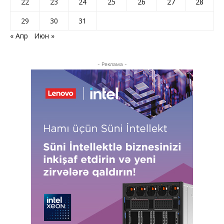
22
23
24
25
26
27
28
29
30
31
« Апр
Июн »
- Реклама -