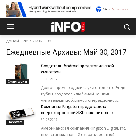
Домой
2017
Май
30
Ежедневные Архивы: Май 30, 2017
Создатель Android представил свой
смартфон
30.05.2017
Смартфоны
Долгое время ходили слухи о том, что Энди
Рубин, создатель любимой нашими
читателями мобильной операционной
системы Android, в своей новой компании
Компания Kingston представила
Essential работает над...
сверхскоростной SSD-накопитель с
интерфейсом NVMe PCIe
30.05.2017
Hardware
Американская компания Kingston Digital, Inc.
представила новый сверхскоростной