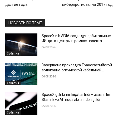
долгие годы
киберпрогнозы на 2017 год
НОВОСТИ ПО ТЕМЕ
SpaceX и NVIDIA создадут орбитальные
ИИ-дата-центры в рамках проекта
Starmind
06.08.2026
События
Завершена прокладка Транскаспийской
волоконно-оптической кабельной
линии по дну Каспийского моря
06.08.2026
События
SpaceX gəlirlərini ikiqat artırdı – əsas artım
Starlink və AI müqavilələrindən gəldi
05.08.2026
События