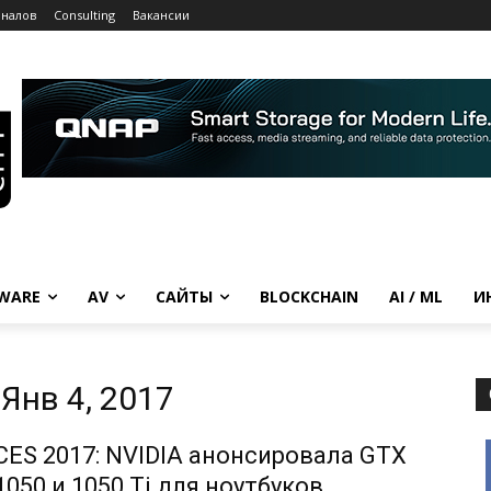
рналов
Consulting
Вакансии
WARE
AV
САЙТЫ
BLOCKCHAIN
AI / ML
И
Янв 4, 2017
CES 2017: NVIDIA анонсировала GTX
1050 и 1050 Ti для ноутбуков