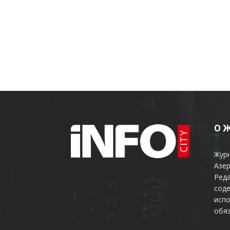
О 
Жур
Азер
Реда
соде
испо
обяз