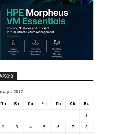
АРХИВ
нварь 2017
Пн
Вт
Ср
Чт
Пт
Сб
Вс
1
2
3
4
5
6
7
8