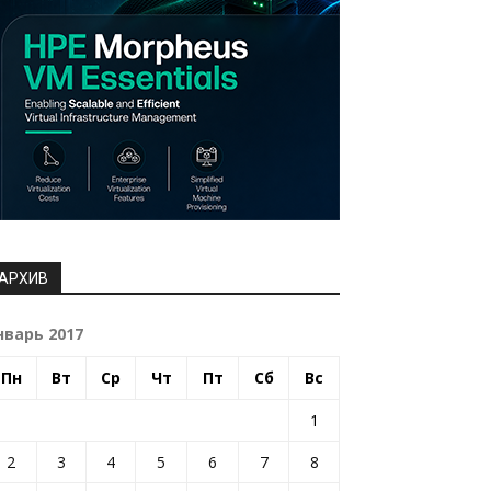
АРХИВ
нварь 2017
Пн
Вт
Ср
Чт
Пт
Сб
Вс
1
2
3
4
5
6
7
8