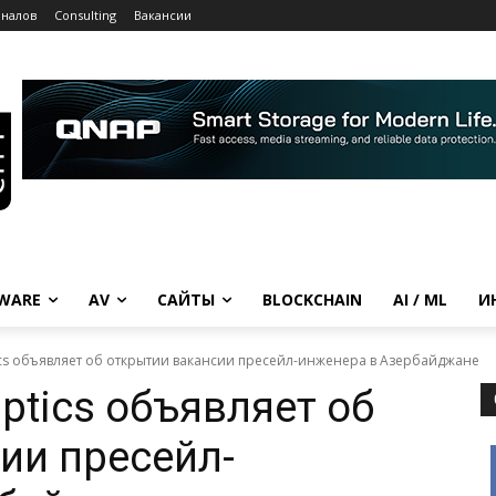
рналов
Consulting
Вакансии
WARE
AV
САЙТЫ
BLOCKCHAIN
AI / ML
И
ics объявляет об открытии вакансии пресейл-инженера в Азербайджане
ptics объявляет об
ии пресейл-