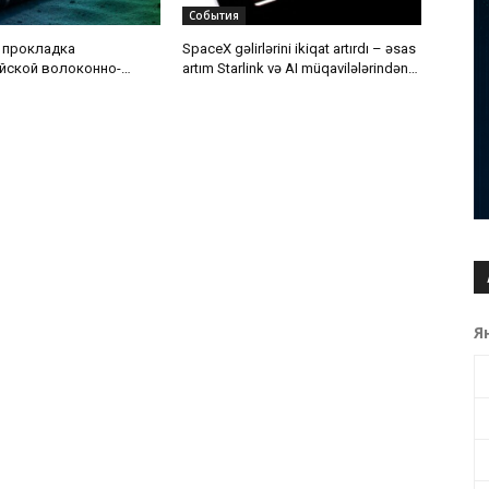
События
 прокладка
SpaceX gəlirlərini ikiqat artırdı – əsas
йской волоконно-
artım Starlink və AI müqavilələrindən
 кабельной линии по
gəldi
ского моря
Я