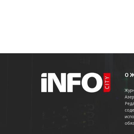
О 
Жур
Азер
Реда
соде
испо
обяз