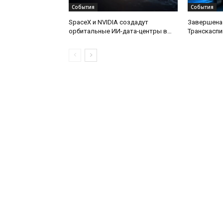
События
События
SpaceX и NVIDIA создадут
Завершена
орбитальные ИИ-дата-центры в
Транскаспи
рамках проекта Starmind
оптической
дну Каспий