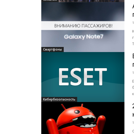
1
Смартфоны
1
ком
Кибербезопасность
1