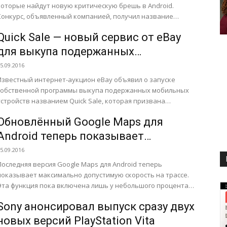
которые найдут новую критическую брешь в Android.
Конкурс, объявленный компанией, получил название
roject Zero Prize, а его...
Quick Sale — новый сервис от eBay
для выкупа подержанных
смартфонов
5.09.2016
Известный интернет-аукцион eBay объявил о запуске
собственной программы выкупа подержанных мобильных
устройств названием Quick Sale, которая призвана
облегчить задачу продажи старых гаджетов путем
Обновлённый Google Maps для
автоматизации...
Android теперь показывает
максимально допустимую скорость
5.09.2016
на трассе
Последняя версия Google Maps для Android теперь
показывает максимально допустимую скорость на трассе.
Эта функция пока включена лишь у небольшого процента
пользователей, поэтому не известно, есть ли звуковое
Sony анонсировал выпуск сразу двух
предупреждение...
новых версий PlayStation Vita