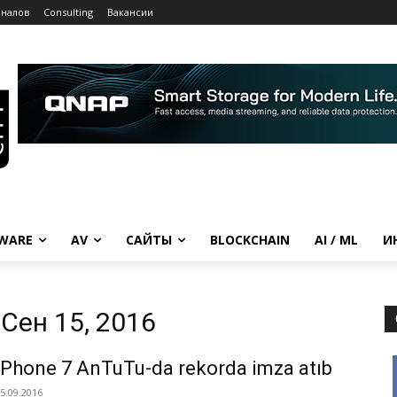
рналов
Consulting
Вакансии
WARE
AV
САЙТЫ
BLOCKCHAIN
AI / ML
И
Сен 15, 2016
iPhone 7 AnTuTu-da rekorda imza atıb
5.09.2016