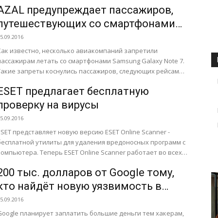
состоявшегося 14 сентября в рамках...
AZAL предупреждает пассажиров,
путешествующих со смартфонами
Samsung Galaxy Note 7
5.09.2016
Как известно, несколько авиакомпаний запретили
пассажирам летать со смартфонами Samsung Galaxy Note 7.
Такие запреты коснулись пассажиров, следующих рейсами
Lufthansa и Singapore Airlines, AirAsia,...
ESET предлагает бесплатную
проверку на вирусы
5.09.2016
ESET представляет новую версию ESET Online Scanner -
бесплатной утилиты для удаления вредоносных программ с
пьютера. Теперь ESET Online Scanner работает во всех
известных браузерах....
200 тыс. долларов от Google тому,
кто найдёт новую уязвимость в
Android
5.09.2016
Google планирует заплатить большие деньги тем хакерам,