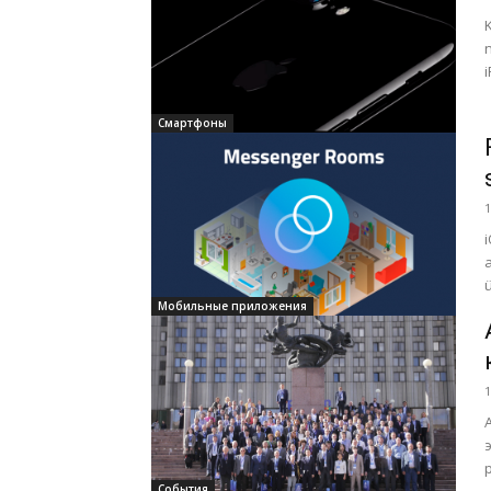
i
Смартфоны
1
ü
Мобильные приложения
1
События