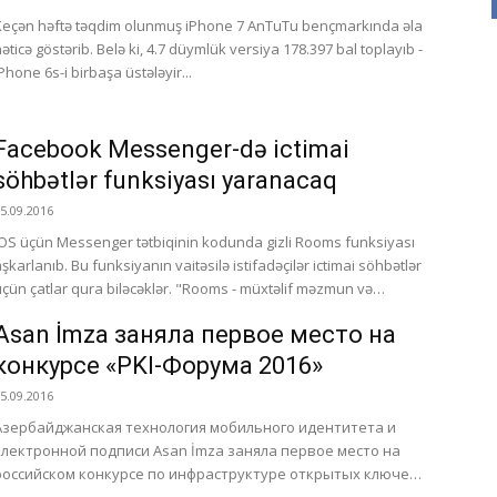
Keçən həftə təqdim olunmuş iPhone 7 AnTuTu bençmarkında əla
nəticə göstərib. Belə ki, 4.7 düymlük versiya 178.397 bal toplayıb -
Phone 6s-i birbaşa üstələyir...
Facebook Messenger-də ictimai
söhbətlər funksiyası yaranacaq
5.09.2016
iOS üçün Messenger tətbiqinin kodunda gizli Rooms funksiyası
aşkarlanıb. Bu funksiyanın vaitəsilə istifadəçilər ictimai söhbətlər
çün çatlar qura biləcəklər. "Rooms - müxtəlif məzmun və
maraqların...
Asan İmza заняла первое место на
конкурсе «PKI-Форума 2016»
5.09.2016
Азербайджанская технология мобильного идентитета и
электронной подписи Asan İmza заняла первое место на
российском конкурсе по инфраструктуре открытых ключей,