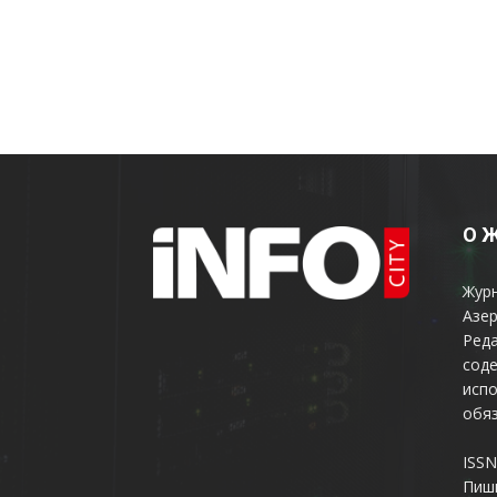
О 
Жур
Азер
Реда
соде
испо
обяз
ISSN
Пиш