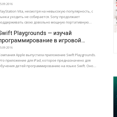
5.09.2016
PlayStation Vita, несмотря на невысокую популярность, с
рынка уходить не собирается. Sony продолжает
поддерживать свою довольно мощную портативную
приставку. И сегодня японцы анонсировали выпуск...
Swift Playgrounds — изучай
программирование в игровой
форме [App Store]
5.09.2016
Компания Apple выпустила приложение Swift Playgrounds.
Это приложение для iPad, которое предназначено для
обучения детей программированию на языке Swift. Оно
было анонсировано еще на...