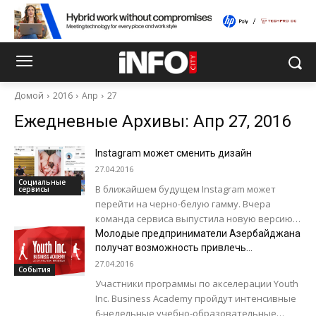
Домой
2016
Апр
27
Ежедневные Архивы: Апр 27, 2016
Instagram может сменить дизайн
27.04.2016
Социальные
В ближайшем будущем Instagram может
сервисы
перейти на черно-белую гамму. Вчера
команда сервиса выпустила новую версию
мобильного приложения, и некоторые
Молодые предприниматели Азербайджана
пользователи с удивлением отметили, что...
получат возможность привлечь
инвестиции на сумму до 50000 манатов от
27.04.2016
События
иностранных и местных инвесторов
Участники программы по акселерации Youth
Inc. Business Academy пройдут интенсивные
6-недельные учебно-образовательные