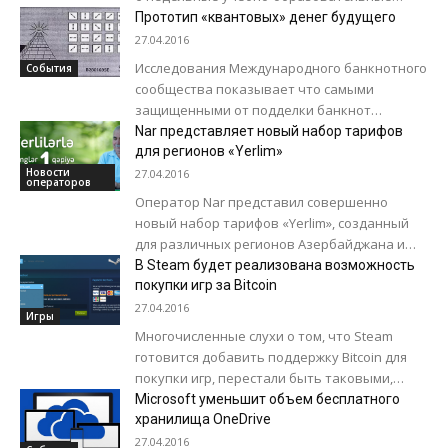
курсы с участием иностранных и местных
Прототип «квантовых» денег будущего
менторов. В ходе семинаров участники,
27.04.2016
показавшие...
Исследования Международного банкнотного
События
сообщества показывает что самыми
защищенными от подделки банкнот
является британский фунт стерлинг и
Nar представляет новый набор тарифов
астралийский доллар. Но сейчас технологии
для регионов «Yerlim»
находятся на таком уровне, что...
Новости
27.04.2016
операторов
Оператор Nar представил совершенно
новый набор тарифов «Yerlim», созданный
для различных регионов Азербайджана и
предоставляющий возможность абонентам
В Steam будет реализована возможность
говорить в регионах проживания по цене
покупки игр за Bitcoin
всего...
27.04.2016
Игры
Многочисленные слухи о том, что Steam
готовится добавить поддержку Bitcoin для
покупки игр, перестали быть таковыми,
поскольку пользователи со всего мира
Microsoft уменьшит объем бесплатного
начали замечать у...
хранилища OneDrive
27.04.2016