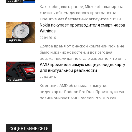
События
Как сообщалось ранее, Microsoft планировал
снизить объем дискового пространства
OneDrive для бесплатных аккаунтов с 15 GB
до 5 GB. Теперь стала известна точная
Nokia покупает производителя смарт-часов
дата...
Withings
27.04.2016
Гаджеты
Долгое время от финской компании Nokia не
было никаких новостей, и вот сегодня
весьма неожиданно стало известно, что она
приобретает известного производителя
AMD произвела самую мощную видеокарту
смарт-часов Withings...
для виртуальной реальности
27.04.2016
Hardware
Компания AMD объявила о выпуске
видеокарты Radeon Pro Duo. Производитель
позиционирует AMD Radeon Pro Duo как
самую производительную в мире платформу
для виртуальной реальности. Видеокарта...
СОЦИАЛЬНЫЕ СЕТИ