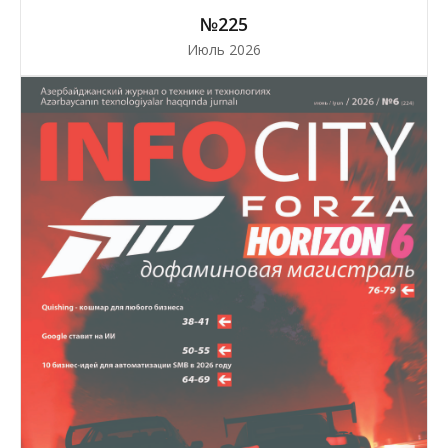
№225
Июль 2026