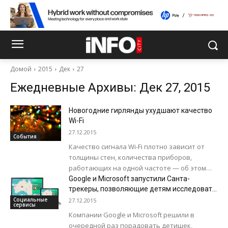
Домой
2015
Дек
27
Ежедневные Архивы: Дек 27, 2015
Новогодние гирлянды ухудшают качество
Wi-Fi
27.12.2015
События
Качество сигнала Wi-Fi плотно зависит от
толщины стен, количества приборов,
работающих на одной частоте — об этом
знает большинство. Однако исследователи
Google и Microsoft запустили Санта-
Ofcom обнаружили ещё...
трекеры, позволяющие детям исследовать
мир
Социальные
27.12.2015
сервисы
Компании Google и Microsoft решили в
очередной раз порадовать детишек,