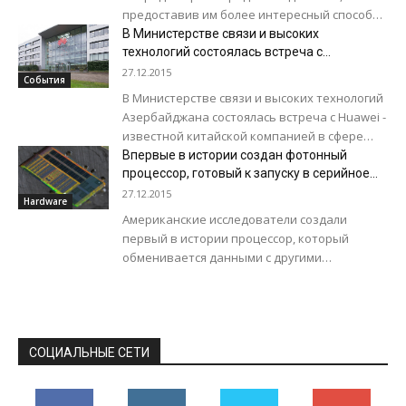
предоставив им более интересный способ
ожидания прилета Санта Клауса, нежели
В Министерстве связи и высоких
непрерывное отслеживание показаний
технологий состоялась встреча с
представителями компании Huawei
времени...
27.12.2015
События
В Министерстве связи и высоких технологий
Азербайджана состоялась встреча с Huawei -
известной китайской компанией в сфере
информационно-коммуникационных
Впервые в истории создан фотонный
технологий. На встрече состоялось
процессор, готовый к запуску в серийное
производство
обсуждение проекта строительства...
27.12.2015
Hardware
Американские исследователи создали
первый в истории процессор, который
обменивается данными с другими
компонентами вычислительной системы при
помощи света. Чип был создан на базе
существующего...
СОЦИАЛЬНЫЕ СЕТИ