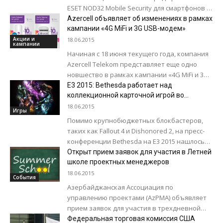
ESET NOD32 Mobile Security для смартфонов и
планшетов. Продукт показал лучший
Azercell объявляет об изменениях в рамках
результат в сравнительном тестировании,...
кампании «4G MiFi и 3G USB-модем»
Акции и
18.06.2015
кампании
Начиная с 18 июня текущего года, компания
Azercell Telekom представляет еще одно
новшество в рамках кампании «4G MiFi и 3G
USB-модем». Теперь, после использования...
E3 2015: Bethesda работает над
коллекционной карточной игрой во
вселенной TES
18.06.2015
Игры
Помимо крупнобюджетных блокбастеров,
таких как Fallout 4 и Dishonored 2, на пресс-
конференции Bethesda на Е3 2015 нашлось
место карточной игре. Новый условно-
Открыт прием заявок для участия в Летней
бесплатный проект компании...
школе проектных менеджеров
18.06.2015
События
Азербайджанская Ассоциация по
управлению проектами (AzPMA) объявляет
прием заявок для участия в трехдневной
Летней школе управления проектами в г.
Федеральная торговая комиссия США