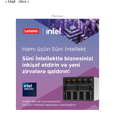
« Май
Июл »
- Реклама -