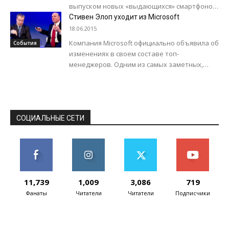
выпуском новых «выдающихся» смартфонов.
Тогда сетевые источники называли имя
Стивен Элоп уходит из Microsoft
одной из готовящихся к выпуску моделей —...
18.06.2015
Компания Microsoft официально объявила об
События
изменениях в своем составе топ-
менеджеров. Одним из самых заметных,
стало сообщение о том, что Стивен Элоп
(Stephen Elop) покидает...
СОЦИАЛЬНЫЕ СЕТИ
11,739
1,009
3,086
719
Фанаты
Читатели
Читатели
Подписчики