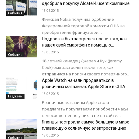
Габала (Азербайджан). В проекте могут...
одобрила покупку Alcatel-Lucent компанией
Nokia
18.06.2015
События
Финская Nokia получила одобрение
Федеральной торговой комиссии США на
приобретение французской
телекоммуникационной компании Alcatel-
Подросток был застрелен после того, как
Lucent за €15,6 млрд, сообщает Rambler.ru со
нашел свой смартфон с помощью
приложения
ссылкой на Bloomberg. Nokia анонсировала...
18.06.2015
События
18-летний канадец Джереми Кук (Jeremy
Cook) был застрелен после того, как
отправился на поиски своего потерянного
смартфона, чьё местоположение отследил с
Apple Watch начали продаваться в
помощью приложения. Об...
розничных магазинах Apple Store в США
18.06.2015
Гаджеты
Розничные магазины Apple стали
предлагать покупателям приобрести часы
непосредственно у них, а не на сайте
компании. Для этого клиенту необходимо
Японцы построили самую большую в мире
лишь оформить заказ и...
плавающую солнечную электростанцию
18.06.2015
События