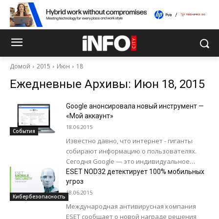
Домой
2015
Июн
18
Ежедневные Архивы: Июн 18, 2015
Google анонсировала новый инструмент —
«Мой аккаунт»
18.06.2015
События
Известно давно, что интернет - гиганты
собирают информацию о пользователях.
Сегодня Google — это индивидуальное
цифровое пространство для пользователя, и
ESET NOD32 детектирует 100% мобильных
если в ваш аккаунт...
угроз
18.06.2015
Кибербезопасность
Международная антивирусная компания
ESET сообщает о новой награде решения