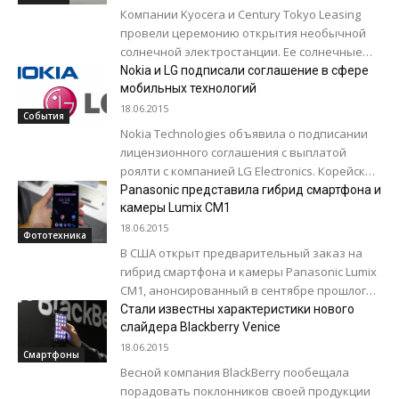
Компании Kyocera и Century Tokyo Leasing
провели церемонию открытия необычной
солнечной электростанции. Ее солнечные
панели закреплены на поплавках,
Nokia и LG подписали соглашение в сфере
плавающих в пруду. Это самая большая...
мобильных технологий
18.06.2015
События
Nokia Technologies объявила о подписании
лицензионного соглашения с выплатой
роялти с компанией LG Electronics. Корейская
компания стала последней из шести
Panasonic представила гибрид смартфона и
десятков производителей мобильных
камеры Lumix CM1
устройств,...
18.06.2015
Фототехника
В США открыт предварительный заказ на
гибрид смартфона и камеры Panasonic Lumix
CM1, анонсированный в сентябре прошлого
года и демонстрировавшийся в этом году
Стали известны характеристики нового
на...
слайдера Blackberry Venice
18.06.2015
Смартфоны
Весной компания BlackBerry пообещала
порадовать поклонников своей продукции