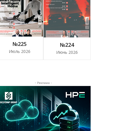
№225
№224
Июль 2026
Июнь 2026
- Реклама -