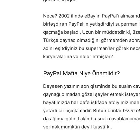
Necə? 2002 ilində eBay’ın PayPal’ı alması
birləşdirən PayPal’ın yetişdirdiyi superman’l
qaçmağa başladı. Uzun bir müddətdir ki, 
Türkçə qaynaq olmadığını görməmdən sonra;
adını eşitdiyiniz bu superman’lər görək necə
karyeralarına və nələr etmişlər?
PayPal Mafia Niyə Önəmlidir?
Deyəsən yazının son qismində bu sualın cava
qaynağı olmadan gözəl şeylər etmək istəyən
həyatımızda hər dəfə istifadə etdiyimiz mə
yetərli bir açıqlamadır. Bütün bunlar
bizim ö
də ağlıma gəlir. Lakin bu sualı cavablamamaq
vermək mümkün deyil təssüfki.