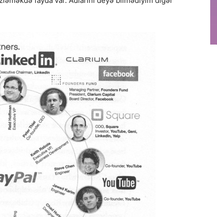
 izləməkdə fayda var. Adlarını deyə bilmədiyim digər