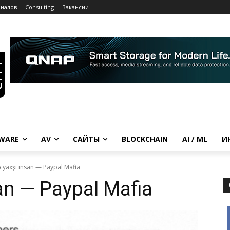
рналов
Consulting
Вакансии
WARE
AV
САЙТЫ
BLOCKCHAIN
AI / ML
И
ə yaxşı insan — Paypal Mafia
san — Paypal Mafia