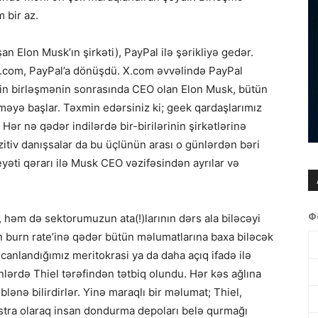
 bir az.
n Elon Musk’ın şirkəti), PayPal ilə şərikliyə gedər.
 x.com, PayPal’a dönüşdü. X.com əvvəlində PayPal
akin birləşmənin sonrasında CEO olan Elon Musk, bütün
məyə başlar. Təxmin edərsiniz ki; geek qardaşlarımız
Hər nə qədər indilərdə bir-birilərinin şirkətlərinə
ozitiv danışsalar da bu üçlünün arası o günlərdən bəri
eyəti qərarı ilə Musk CEO vəzifəsindən ayrılar və
Ф
ın, həm də sektorumuzun ata(!)larının dərs ala biləcəyi
in burn rate’inə qədər bütün məlumatlarına baxa biləcək
əcanlandığımız meritokrasi ya da daha açıq ifadə ilə
nlərdə Thiel tərəfindən tətbiq olundu. Hər kəs ağlına
iblənə bilirdirlər. Yinə maraqlı bir məlumat; Thiel,
kstra olaraq insan dondurma depoları belə qurmağı