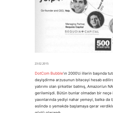
23.02.2015
DotCom Bubble
’ın 2000’ci illərin başında 
dəyişdirmə arzusunun bitəcəyi hesab edilir
yatırımı olan şirkətlər batmış, Amazon’un N
geriləmişdi. Bütün bunlar olmadan bir neçə 
yaxınlarında yediyi nahar yeməyi, bəlkə də b
əslində o yeməkdə başlamaya qərar verdikl
güclü olacaqdı.