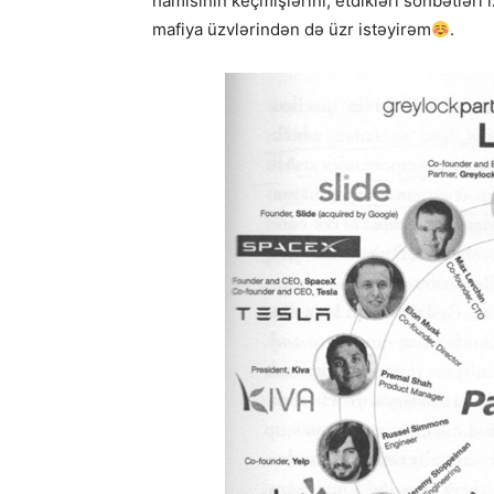
hamısının keçmişlərini, etdikləri söhbətləri
mafiya üzvlərindən də üzr istəyirəm
.