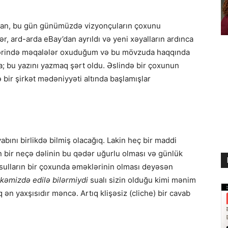
ndan, bu gün günümüzdə vizyonçuların çoxunu
ər, ard-arda eBay’dan ayrıldı və yeni xəyalların ardınca
üzərində məqalələr oxuduğum və bu mövzuda haqqında
 bu yazını yazmaq şərt oldu. Əslində bir çoxunun
 bir şirkət mədəniyyəti altında başlamışlar
bını birlikdə bilmiş olacağıq. Lakin heç bir maddi
 bir neçə dəlinin bu qədər uğurlu olması və günlük
hsulların bir çoxunda əməklərinin olması deyəsən
lkəmizdə edilə bilərmiydi
sualı sizin olduğu kimi mənim
 ən yaxşısıdır məncə. Artıq klişəsiz (cliche) bir cavab