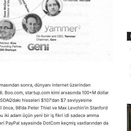
tutmasından sonra, dünyanı internet üzərindən
di. Boo.com, startup.com kimi arxasında 100+M dollar
ASDAQ’dakı hissələri $107’dan $7 səviyyəsinə
il öncə, 98’də Peter Thiel və Max Levchin’in Stanford
u iki adam üçün yeni bir iş fikri idi sadəcə amma
əri PayPal sayəsində DotCom keçmiş vaxtlarından da