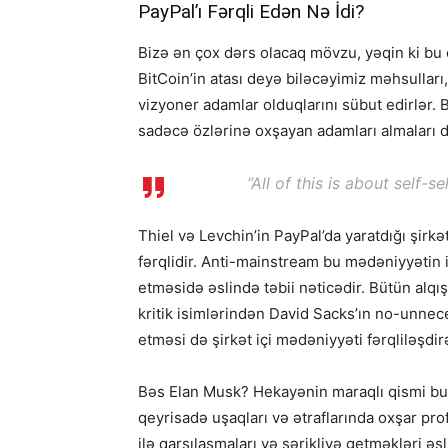
PayPal’ı Fərqli Edən Nə İdi?
Bizə ən çox dərs olacaq mövzu, yəqin ki bu 
BitCoin’in atası deyə biləcəyimiz məhsullar
vizyoner adamlar olduqlarını sübut edirlər. 
sadəcə özlərinə oxşayan adamları almaları d
“All of this is about self-s
Thiel və Levchin’in PayPal’da yaratdığı şirk
fərqlidir. Anti-mainstream bu mədəniyyətin i
etməsidə əslində təbii nəticədir. Bütün alqışı
kritik isimlərindən David Sacks’ın no-unnece
etməsi də şirkət içi mədəniyyəti fərqliləşdir
Bəs Elan Musk? Hekayənin maraqlı qismi bura
qeyrisadə uşaqları və ətraflarında oxşar prof
ilə qarşılaşmaları və şərikliyə getməkləri ə