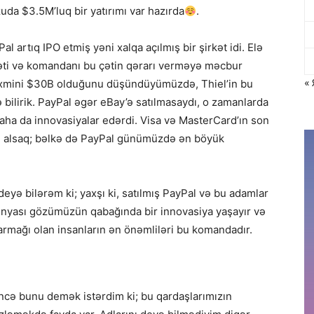
zuda $3.5M’luq bir yatırımı var hazırda
.
al artıq IPO etmiş yəni xalqa açılmış bir şirkət idi. Elə
rkəti və komandanı bu çətin qərarı verməyə məcbur
« 
əxmini $30B olduğunu düşündüyümüzdə, Thiel’in bu
bilirik. PayPal əgər eBay’ə satılmasaydı, o zamanlarda
 da innovasiyalar edərdi. Visa və MasterCard’ın son
ərə alsaq; bəlkə də PayPal günümüzdə ən böyük
yə bilərəm ki; yaxşı ki, satılmış PayPal və bu adamlar
t dünyası gözümüzün qabağında bir innovasiya yaşayır və
barmağı olan insanların ən önəmliləri bu komandadır.
öncə bunu demək istərdim ki; bu qardaşlarımızın