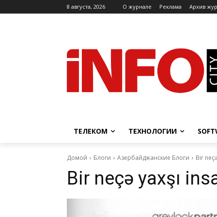
8 августа, 2026
O журнале
Реклама
Архив жу
ТЕЛЕКОМ
ТЕХНОЛОГИИ
SOFT
Домой
Блоги
Азербайджанские Блоги
Bir neç
Bir neçə yaxşı in