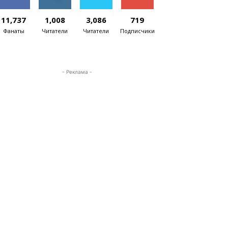
11,737
1,008
3,086
719
Фанаты
Читатели
Читатели
Подписчики
- Реклама -