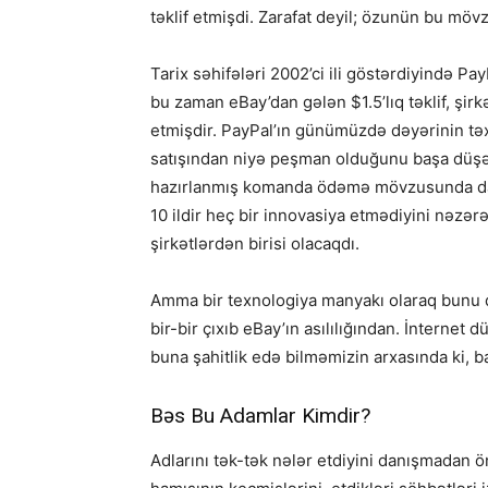
təklif etmişdi. Zarafat deyil; özunün bu möv
Tarix səhifələri 2002’ci ili göstərdiyində PayP
bu zaman eBay’dan gələn $1.5’lıq təklif, şi
etmişdir. PayPal’ın günümüzdə dəyərinin t
satışından niyə peşman olduğunu başa düşə 
hazırlanmış komanda ödəmə mövzusunda daha
10 ildir heç bir innovasiya etmədiyini nəz
şirkətlərdən birisi olacaqdı.
Amma bir texnologiya manyakı olaraq bunu de
bir-bir çıxıb eBay’ın asılılığından. İnterne
buna şahitlik edə bilməmizin arxasında ki, 
Bəs Bu Adamlar Kimdir?
Adlarını tək-tək nələr etdiyini danışmadan 