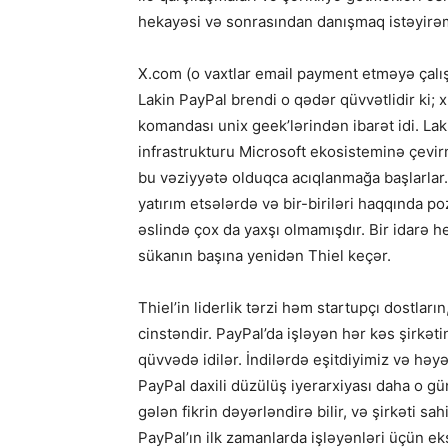
hekayəsi və sonrasından danışmaq istəyirəm
X.com (o vaxtlar email payment etməyə çalışa
Lakin PayPal brendi o qədər qüvvətlidir ki;
komandası unix geek’lərindən ibarət idi. L
infrastrukturu Microsoft ekosisteminə çevir
bu vəziyyətə olduqca acıqlanmağa başlarlar. 
yatırım etsələrdə və bir-biriləri haqqında p
əslində çox da yaxşı olmamışdır. Bir idarə h
sükanın başına yenidən Thiel keçər.
Thiel’in liderlik tərzi həm startupçı dostlar
cinstəndir. PayPal’da işləyən hər kəs şirkət
qüvvədə idilər. İndilərdə eşitdiyimiz və həy
PayPal daxili düzülüş iyerarxiyası daha o gü
gələn fikrin dəyərləndirə bilir, və şirkəti sah
PayPal’ın ilk zamanlarda işləyənləri üçün e