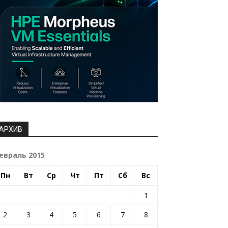
АРХИВ
евраль 2015
Пн
Вт
Ср
Чт
Пт
Сб
Вс
1
2
3
4
5
6
7
8