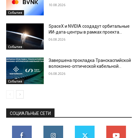
возможностей в сфере стейблкоинов
10.08.2026
События
SpaceX и NVIDIA создадут орбитальные
ИИ-дата-центры в рамках проекта
Starmind
06.08.2026
События
Завершена прокладка Транскаспийской
волоконно-оптической кабельной
линии по дну Каспийского моря
06.08.2026
События
СОЦИАЛЬНЫЕ СЕТИ