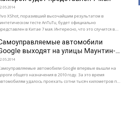
2.05.2014
Vivo XShot, поразивший высочайшим результатом в
синтетическом тесте AnTuTu, будет официально
представлен в Китае 7 мая. Интересно, что это случится в
один день с...
Самоуправляемые автомобили
Google выходят на улицы Маунтин-
Вью
2.05.2014
Самоуправляемые автомобили Google впервые вышли на
дороги общего назначения в 2010 году. За это время
автомобилям удалось проехать сотни тысяч километров по
междугородним дорогам...