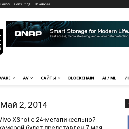
рналов
Consulting
Вакансии
WARE
AV
САЙТЫ
BLOCKCHAIN
AI / ML
И
Май 2, 2014
Vivo XShot с 24-мегапиксельной
камерой будет представлен 7 мая