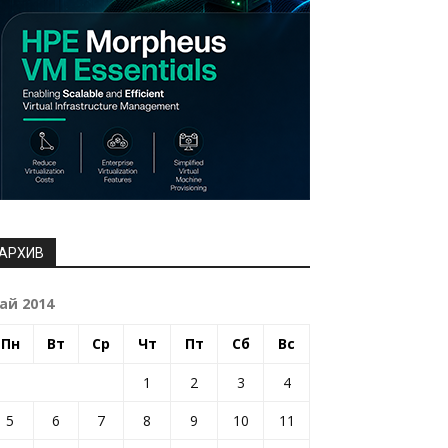
АРХИВ
ай 2014
Пн
Вт
Ср
Чт
Пт
Сб
Вс
1
2
3
4
5
6
7
8
9
10
11