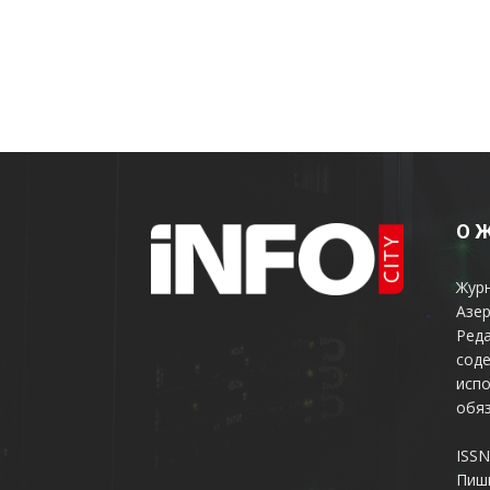
О 
Жур
Азер
Реда
соде
испо
обяз
ISSN
Пиш