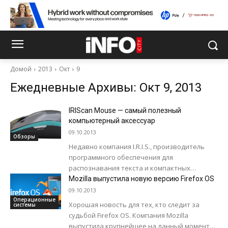
Домой
2013
Окт
9
Ежедневные Архивы: Окт 9, 2013
IRIScan Mouse — самый полезный
компьютерный аксессуар
09.10.2013
Обзоры
Недавно компания I.R.I.S., производитель
программного обеспечения для
распознавания текста и компактных
функциональных сканеров, выпустила
Mozilla выпустила новую версию Firefox OS
необычную мышку под названием IRIScan
09.10.2013
Mouse. Кроме основных обязанностей, это...
Операционные
Хорошая новость для тех, кто следит за
системы
судьбой Firefox OS. Компания Mozilla
выпустила крупнейшее на данный момент