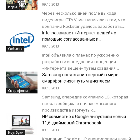
работа обновленной системы продажи...
09.10.2013
Игры
Через несколько дней после выхода
видеоигры GTA V, мы написали о том, что
компании Rockstar удалось заработать
более $800 миллионов прибыли. Сегодня
Intel развивает «Интернет вещей» с
информация официально подтвердилась:...
помощью согласованных и
масштабируемых платформ
09.10.2013
События
Intel объявила о планах по ускорению
разработки и внедрения концепции
«Интернета вещей» путем создания
интеллектуальных устройств, комплексных
Samsung представил первый в мире
аналитических решений и подключения
смартфон с изогнутым дисплеем
устаревших технологий к...
09.10.2013
Смартфоны
Samsung, опередив компанию LG, которая
вчера сообщила о начале массового
производства изогнутых
экранов, представила вниманию
HP совместно с Google выпустили новый
потребителей первый коммерчески
11,6-дюймовый Chromebook
доступный смартфон с изогнутым дисплеем
09.10.2013
Ноутбуки
на пластиковой...
Компании Google и HP анонсировали новый