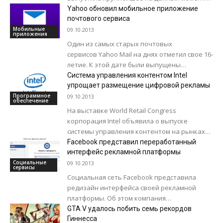
обновление для своей мобильной
Yahoo обновил мобильное приложение
операционной системе. Сама...
почтового сервиса
Мобильные
09.10.2013
приложения
Один из самых старых почтовых
сервисов Yahoo Mail на днях отметил свое 16-
летие. К этой дате были выпущены
обновленные версии мобильных
Система управления контентом Intel
приложений для iOS и Android....
упрощает размещение цифровой рекламы
Программное
09.10.2013
обеспечение
На выставке World Retail Congress
корпорация Intel объявила о выпуске
системы управления контентом на рынках
региона EMEA. Изначально система Intel®
Facebook представил переработанный
Retail Client Manager была...
интерфейс рекламной платформы
Социальные
09.10.2013
сервисы
Социальная сеть Facebook представила
редизайн интерфейса своей рекламной
платформы. Об этом компания
сообщила в официальном блоге компании
GTA V удалось побить семь рекордов
Facebook for Business. Как говорится в посте,
Гиннесcа