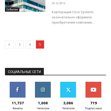
необходимости постоянно
приобретения
29.12.2015
вводить пароли для
компании Lancope
События
авторизации в...
Корпорация Cisco Systems
окончательно оформила
приобретение компании
Lancope, снискавшей
известность своей технологией
StealthWatch, которая помогает
защитить корпоративные сети,
3
4
5
обеспечивая аналитическую
информацию о киберугрозах и...
СОЦИАЛЬНЫЕ СЕТИ
11,737
1,008
3,086
719
Фанаты
Читатели
Читатели
Подписчики