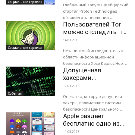
Социальные сервисы
Глобальный запуск Швейцарский
стартап Proton Technologies
объявил о завершении
Пользователей Tor
разработки и доступности
пользователям во всем мире без
можно отследить по
ограничений почтового сервиса
движениям мыши и
14.03.2016
ProtonMail одновременно с
бенчмарку
Социальные сервисы
выпуском приложений...
Независимый исследователь в
процессора
области информационной
безопасности Хосе Карлос Норте
Допущенная
выявил пару новых методов
деанонимизации пользователей
хакерами
Tor. Методы предполагают
орфографическая
12.03.2016
выявление с помощью JavaScript
ошибка спасла
События
«уникального отпечатка»...
Опечатка, которую допустили
Центробанк
хакеры, взломавшие системы
Бангладеш от потери
безопасности Центрального
более 800 млн.
Apple раздает
банка республики Бангладеш,
помогла предотвратить кражу
долларов
бесплатно одно из
более 800 млн. долларов. В
лучших приложений
11.03.2016
начале февраля 2016 года