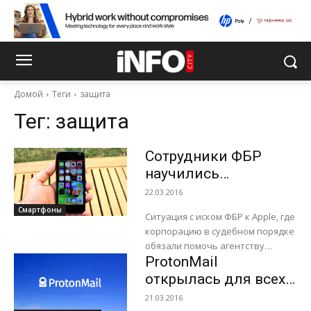
Домой
Теги
защита
Тег:
защита
Сотрудники ФБР
научились
разблокировать
22.03.2016
iPhone
Смартфоны
Ситуация с иском ФБР к Apple, где
самостоятельно
корпорацию в судебном порядке
обязали помочь агентству
ProtonMail
извлечь зашифрованную
информацию с телефона
открылась для всех
террориста, разрешилась самым
желающих
21.03.2016
неожиданным образом....