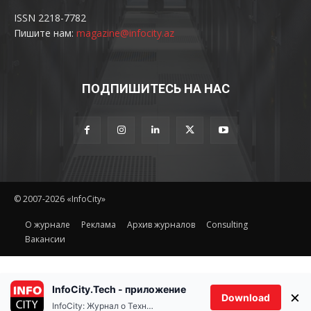
ISSN 2218-7782
Пишите нам:
magazine@infocity.az
ПОДПИШИТЕСЬ НА НАС
© 2007-2026 «InfoCity»
O журнале
Реклама
Архив журналов
Consulting
Вакансии
InfoCity.Tech - приложение
×
Download
InfoCity: Журнал о Технологиях
Ethereum(ETH)
Tether(USD
%
$1,915.99
0.60%