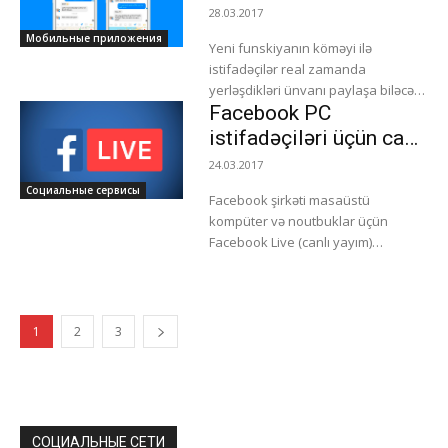
idi. İndi isə,...
funksiyasını təqdim
28.03.2017
edib
Мобильные приложения
Yeni funskiyanın köməyi ilə
istifadəçilər real zamanda
yerləşdikləri ünvanı paylaşa biləcək.
Facebook PC
Live Location vasitəsilə istifadəçi
dostlarına real zamanda harada
istifadəçiləri üçün canlı
olduğunu xəritədə işarələyərək
yayım funksiyasını
24.03.2017
təqdim edə...
aktiv edib
Социальные сервисы
Facebook şirkəti masaüstü
kompüter və noutbuklar üçün
Facebook Live (canlı yayım)
funksiyasını aktiv edib. Daha əvvəl
bu funksiya yalnız mobil cihazlar
tərəfindən dəstəklənirdi. İndi...
1
2
3
СОЦИАЛЬНЫЕ СЕТИ