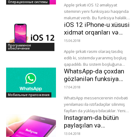
un yeri haqqında
Операционные системы
Apple şirkəti iOS 12 əməliyyat
məlumatı paylaşacaq
siteminin yeni funksiyası haqqında
məlumat verib. Bu funksiya hələlik
iOS 12 iPhone-u xüsusi
yalnız ABŞ ərazisində işləyəcək. Belə
ki, 991 fövqəladə xidmətinə zəng...
xidmət orqanları və
hakerlərdən qorucayaq
15.06.2018
Программное
обеспечение
Apple şirkəti rəsmi olaraq təsdiq
edib ki, sistemdə yaranmış boşluq
qapadılıb. Bu sistem boşluğuna
WhatsApp-da çoxdan
görə xüsusi xidmət orqanları və
digərləri xüsusi cihazları USB ilə...
gözlənilən funksiya
əlavə edilib
17.04.2018
Мобильные приложения
WhatsApp messencerenin növbəti
yeniləməsi ilə istifadəçilər silinmiş
faylları da yükləyə biləcəklər. Yeni
Instagram-da bütün
funksiya WhatsApp-ın 2.18.113 saylı
Android üçün yeniləməsində tətbiq
paylaşılan və
ediləcək. Əvvəllər GİF-fayllar,
göndərilən şəkil, video,
13.04.2018
şəkillər, video,...