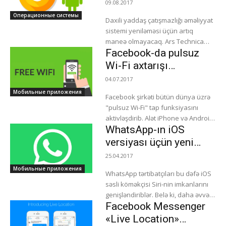
çatışmazlığı olsa belə
09.08.2017
funksiya xüsusi...
yenilənəcəklər
Операционные системы
Daxili yaddaş çatışmazlığı əməliyyat
sistemi yeniləməsi üçün artıq
maneə olmayacaq. Ars Technica
Facebook-da pulsuz
bildirir ki, Google xüsusi alqoritm
tərtib edib, hansı ki, istənilən
Wi-Fi axtarışı
update-i yaddaşın...
funksiyasl yaranıb
04.07.2017
Мобильные приложения
Facebook şirkəti bütün dünya üzrə
"pulsuz Wi-Fi" tap funksiyasını
aktivləşdirib. Alət iPhone və Android
WhatsApp-ın iOS
modellərində dəstəklənəcək.
Məkanın pulsuz Wi-Fi xəritəsinə
versiyası üçün yeni
düşməsi üçün sahibi öz...
funksiya tərtib edilib
25.04.2017
Мобильные приложения
WhatsApp tərtibatçıları bu dəfə iOS
səsli köməkçisi Siri-nin imkanlarını
genişləndiriblər. Belə ki, daha əvvəl
Facebook Messenger
virtual köməkçi vasitəsilə mesajları
səsləndirərək göndərmək mümkün
«Live Location»