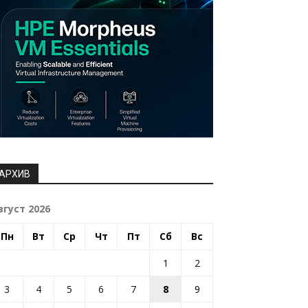
АРХИВ
вгуст 2026
Пн
Вт
Ср
Чт
Пт
Сб
Вс
1
2
3
4
5
6
7
8
9