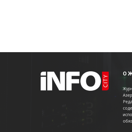
О 
Жур
Азер
Реда
соде
испо
обяз