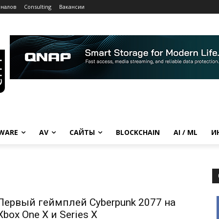
рналов
Consulting
Вакансии
WARE
AV
САЙТЫ
BLOCKCHAIN
AI / ML
И
Первый геймплей Cyberpunk 2077 на
Xbox One X и Series X