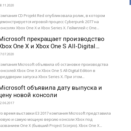
8.11.2020
Компания CD Projekt Red опубликовала ролик, в котором
демонстрируется игровой процесс Cyberpunk 2077 на
консолях Xbox One X и Xbox Series X. Геймплей с One...
Microsoft прекращает производство
Xbox One X и Xbox One S All-Digital
Edition
7.07.2020
Компания Microsoft объявила об остановке производства
консолей Xbox One X и Xbox One S All-Digital Edition в
преддверии запуска Xbox Series X. При этом...
Microsoft объявила дату выпуска и
цену новой консоли
2.06.2017
Во время выставки E3 2017 компания Microsoft представила
новую и самую мощную версию консоли Xbox под
названием One X (бывший Project Scorpio). Xbox One X...