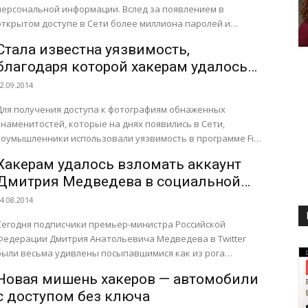
персональной информации. Вслед за появлением в
открытом доступе в Сети более миллиона паролей и
логинов владельцев почтовых...
Стала известна уязвимость,
благодаря которой хакерам удалось
взломать iCloud-аккаунты
2.09.2014
знаменитостей
Для получения доступа к фотографиям обнаженных
знаменитостей, которые на днях появились в Сети,
зоумышленники использовали уязвимость в программе Find
my iPhone. Об этом пишет...
Хакерам удалось взломать аккаунт
Дмитрия Медведева в социальной
сети Twitter
4.08.2014
Сегодня подписчики премьер-министра Российской
Федерации Дмитрия Анатольевича Медведева в Twitter
были весьма удивлены посыпавшимися как из рога
изобилия твитами от его имени. Как передает...
Новая мишень хакеров — автомобили
с доступом без ключа