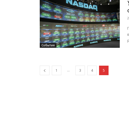
2
События
...
1
3
4
5