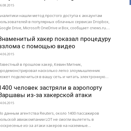
Microsoft OneDrive
6.08.2015
Аналитики нашли метод простого доступа к аккаунтам
пользователей в популярных облачных сервисах Dropbox,
Google Drive, Microsoft OneDrive и Box, сообщает cnews.ru.
Злоумышленник может получить...
Знаменитый хакер показал процедуру
взлома с помощью видео
4.06.2015
Известный в прошлом хакер, Кевин Митник,
продемонстрировал насколько легко злоумышленник
может подключиться в вашу сеть и читать электронную
почту. При этом целью для атаки...
1400 человек застряли в аэропорту
Варшавы из-за хакерской атаки
4.06.2015
По данным агентства Reuters, около 1400 пассажиров
польской авиакомпании LOT не смогли вылететь в
воскресенье из-за атаки хакеров на наземные