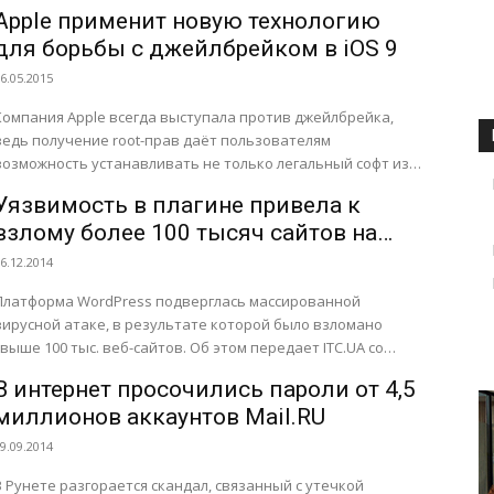
компьютерные системы международного аэропорта...
Apple применит новую технологию
для борьбы с джейлбрейком в iOS 9
6.05.2015
Компания Apple всегда выступала против джейлбрейка,
ведь получение root-прав даёт пользователям
возможность устанавливать не только легальный софт из
App Store, но и, к примеру,...
Уязвимость в плагине привела к
взлому более 100 тысяч сайтов на
платформе WordPress
6.12.2014
Платформа WordPress подверглась массированной
вирусной атаке, в результате которой было взломано
свыше 100 тыс. веб-сайтов. Об этом передает ITC.UA со
ссылкой на CNews. По предварительным...
В интернет просочились пароли от 4,5
миллионов аккаунтов Mail.RU
9.09.2014
В Рунете разгорается скандал, связанный с утечкой