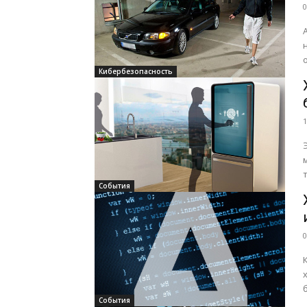
0
Кибербезопасность
1
События
0
б
События