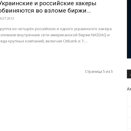
Украинские и российские хакеры
обвиняются во взломе биржи
NASDAQ
6.07.2013
Группа из четырёх российских и одного украинского хакера
взломали внутренние сети американской биржи NASDAQ и
ряда крупных компаний, включая Citibank и 7-
Eleven, сообщает Wall Street Journal....
Страница 5 из 5
А