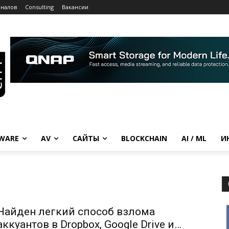
рналов
Consulting
Вакансии
WARE
AV
САЙТЫ
BLOCKCHAIN
AI / ML
И
Найден легкий способ взлома
аккуантов в Dropbox, Google Drive и