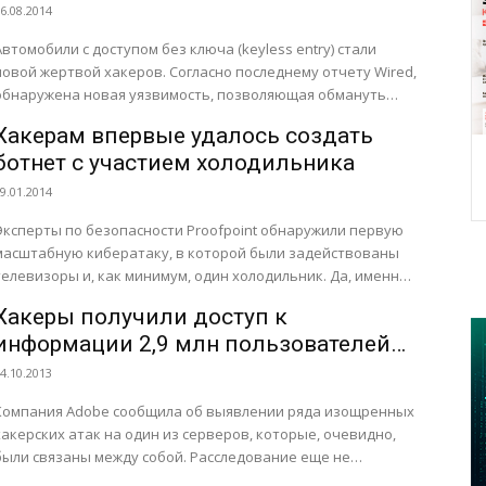
6.08.2014
Автомобили с доступом без ключа (keyless entry) стали
новой жертвой хакеров. Согласно последнему отчету Wired,
обнаружена новая уязвимость, позволяющая обмануть
автосигнализацию и вломиться в...
Хакерам впервые удалось создать
ботнет с участием холодильника
9.01.2014
Эксперты по безопасности Proofpoint обнаружили первую
масштабную кибератаку, в которой были задействованы
телевизоры и, как минимум, один холодильник. Да, именно
холодильник. Специалисты охарактеризовали данную
Хакеры получили доступ к
кибератаку,...
информации 2,9 млн пользователей
Adobe
4.10.2013
Компания Adobe сообщила об выявлении ряда изощренных
хакерских атак на один из серверов, которые, очевидно,
ыли связаны между собой. Расследование еще не
закончено, но компания...