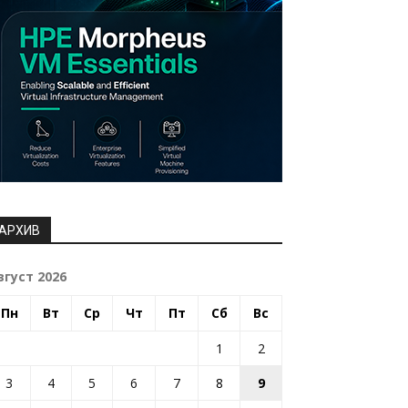
АРХИВ
вгуст 2026
Пн
Вт
Ср
Чт
Пт
Сб
Вс
1
2
3
4
5
6
7
8
9