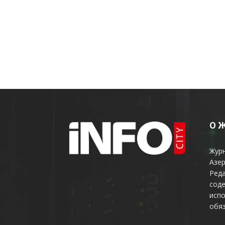
О 
Жур
Азер
Реда
соде
испо
обяз