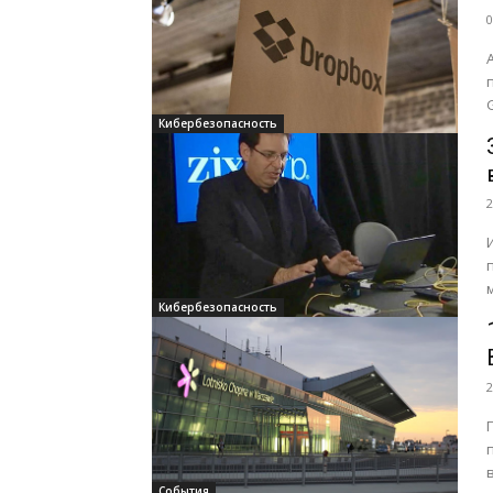
0
Кибербезопасность
2
Кибербезопасность
2
События