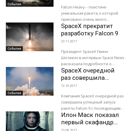
до следующего года
События
Falcon Heavy – поистине
уникальная ракета, к которой
приковано очень много
SpaceX прекратит
внимания. Ее созданием
занимается компания SpaceX,
разработку Falcon 9
которая принадлежит
23.11.2017
небезызвестному миллиардеру
События
Илону Маску. Планируется,...
Президент SpaceX Гвинн
Шотвелл в интервью Space News
рассказала подробности о
SpaceX очередной
ракете Falcon 9 Block 5,
окончательной версии Falcon 9, а
раз совершила
также поделилась планами...
успешный запуск
12.10.2017
ракеты Falcon 9
События
Компания SpaceX очередной раз
совершила успешный запуск
ракеты Falcon 9 с последующим
Илон Маск показал
приземлением первой ступени
на плавучую платформу. Старт
первый скафандр
осуществлялся с мыса Канаверал,
SpaceX
23.08.2017