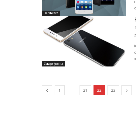
со
Hardware
2
Смартфоны
...
1
21
22
23