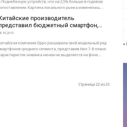
в Поднебесную устройств, что на 2,5% больше в годовом
поставлении. Картина локального рынка изменялась
сравнительно динамично — если еще в 2013 г. на первых
Китайские производитель
ролях...
представил бюджетный смартфон,
замаскированный под флагманы
8.10.2015
Китайская компания Oppo расширила свой модельный ряд
«
смартфонов среднего сегмента, представив Neo 7. В плане
характеристик новинка ничем не выделяется на фоне
многочисленных конкурентов...
Страница 22 из 23