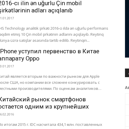
2016-cı ilin ən uğurlu Çin mobil
şirkətlərinin adları açıqlanıb
1.01.2017
IHS Technology analitik şirkəti 2016-cı ildə ən uğurlu performans
təqdim etmiş 10 Çin mobil şirkətinin adlarını açıqlayıb. Reytinq
dünya üzrə satışlar əsasında tərtib edilib. Reytinqin...
iPhone уступил первенство в Китае
аппарату Oppo
0.01.2017
Китай является вторым по важности рынком для Apple
после США, но компании все сложнее конкурировать с
А
местными производителями. По оценкам аналитиков
Counterpoint, впервые за...
Китайский рынок смартфонов
остается одним из крупнейших
6.02.2016
По итогам 2015 г. IDC насчитала 434,1 млн. поставленных