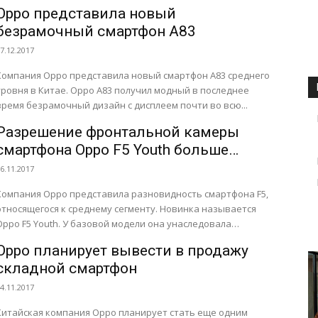
невероятный рост доли производителя...
Oppo представила новый
безрамочный смартфон A83
7.12.2017
Компания Oppo представила новый смартфон A83 среднего
уровня в Китае. Oppo A83 получил модный в последнее
время безрамочный дизайн с дисплеем почти во всю...
Разрешение фронтальной камеры
смартфона Oppo F5 Youth больше
разрешения основной
6.11.2017
Компания Oppo представила разновидность смартфона F5,
тносящегося к среднему сегменту. Новинка называется
Oppo F5 Youth. У базовой модели она унаследовала
шестидюймовый дисплей с соотношением сторон...
Oppo планирует вывести в продажу
складной смартфон
4.11.2017
Китайская компания Oppo планирует стать еще одним