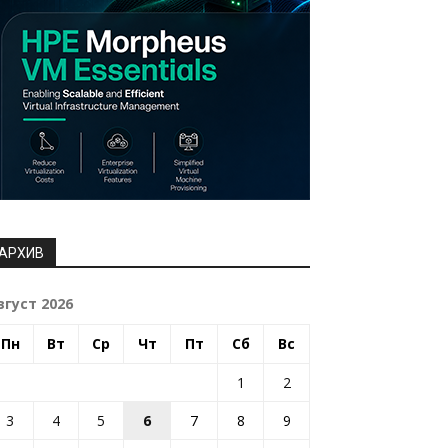
АРХИВ
вгуст 2026
Пн
Вт
Ср
Чт
Пт
Сб
Вс
1
2
3
4
5
6
7
8
9