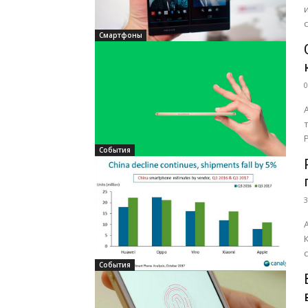
Смартфоны
0
События
3
События