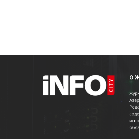
О 
Жур
Азер
Реда
соде
испо
обяз