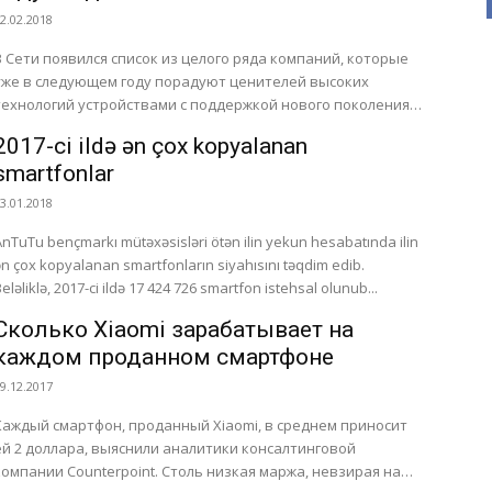
2.02.2018
В Сети появился список из целого ряда компаний, которые
уже в следующем году порадуют ценителей высоких
технологий устройствами с поддержкой нового поколения
беспроводных сетей...
2017-ci ildə ən çox kopyalanan
smartfonlar
3.01.2018
AnTuTu bençmarkı mütəxəsisləri ötən ilin yekun hesabatında ilin
ən çox kopyalanan smartfonların siyahısını təqdim edib.
Beləliklə, 2017-ci ildə 17 424 726 smartfon istehsal olunub...
Сколько Xiaomi зарабатывает на
каждом проданном смартфоне
9.12.2017
Каждый смартфон, проданный Xiaomi, в среднем приносит
ей 2 доллара, выяснили аналитики консалтинговой
компании Counterpoint. Столь низкая маржа, невзирая на