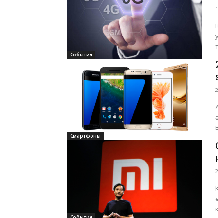
1
События
2
Смартфоны
2
События