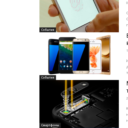
0
События
1
События
2
Смартфоны
P