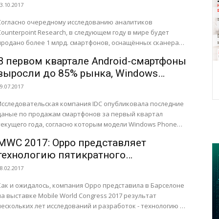
оснащены сканерами отпечатков
3.10.2017
пальцев
Согласно очередному исследованию аналитиков
Counterpoint Research, в следующем году в мире будет
продано более 1 млрд. смартфонов, оснащённых сканерами
отпечатков пальцев. Таким образом, доля аппаратов,...
В первом квартале Android-смартфоны
выросли до 85% рынка, Windows
Phone упали до 0,1%, а Samsung
9.07.2017
отобрал лидерство у Apple
Исследовательская компания IDC опубликовала последние
даные по продажам смартфонов за первый квартал
текущего года, согласно которым модели Windows Phone
упали до исчезающе малой отметки...
MWC 2017: Oppo представляет
технологию пятикратного
оптического зума для смартфонов
8.02.2017
Как и ожидалось, компания Oppo представила в Барселоне
на выставке Mobile World Congress 2017 результат
нескольких лет исследований и разработок - технологию 5X
recision...