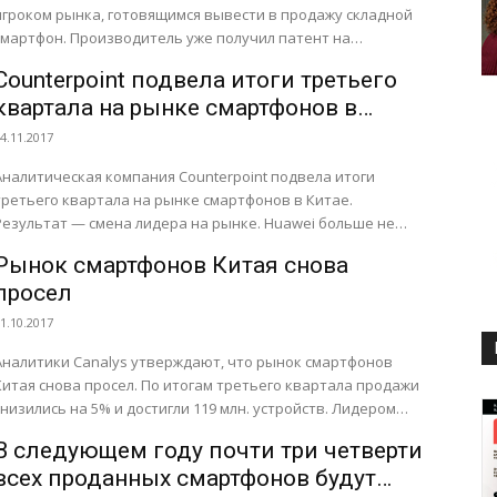
игроком рынка, готовящимся вывести в продажу складной
смартфон. Производитель уже получил патент на
устройство с соответствующей конструкцией...
Counterpoint подвела итоги третьего
квартала на рынке смартфонов в
Китае
4.11.2017
Аналитическая компания Counterpoint подвела итоги
третьего квартала на рынке смартфонов в Китае.
Результат — смена лидера на рынке. Huawei больше не
первый. Ребята из Counterpoint...
Рынок смартфонов Китая снова
просел
1.10.2017
Аналитики Canalys утверждают, что рынок смартфонов
Китая снова просел. По итогам третьего квартала продажи
снизились на 5% и достигли 119 млн. устройств. Лидером
рынка...
В следующем году почти три четверти
всех проданных смартфонов будут