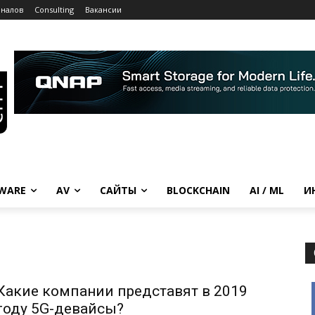
рналов
Consulting
Вакансии
WARE
AV
САЙТЫ
BLOCKCHAIN
AI / ML
И
Какие компании представят в 2019
году 5G-девайсы?