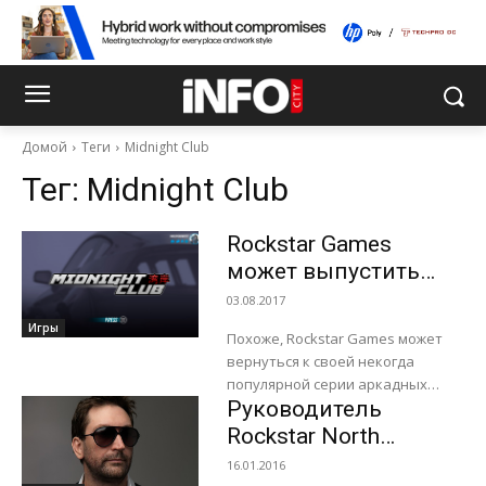
Домой
Теги
Midnight Club
Тег:
Midnight Club
Rockstar Games
может выпустить
новую Midnight Club
03.08.2017
Игры
Похоже, Rockstar Games может
вернуться к своей некогда
популярной серии аркадных
Руководитель
автогонок Midnight Club.
Официально издатель пока не
Rockstar North
делал никаких анонсов и
покинул компанию
16.01.2016
заявлений, однако...