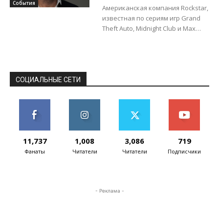
после 15 лет работы
События
Американская компания Rockstar,
известная по сериям игр Grand
Theft Auto, Midnight Club и Max
Payne, официально объявила о
том, что глава студии Rockstar
North...
СОЦИАЛЬНЫЕ СЕТИ
11,737
1,008
3,086
719
Фанаты
Читатели
Читатели
Подписчики
- Реклама -