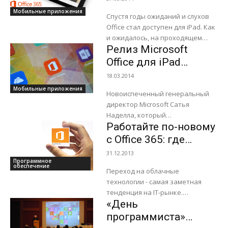
Online...
Мобильные приложения
Спустя годы ожиданий и слухов
Office стал доступен для iPad. Как
и ожидалось, на проходящем
Релиз Microsoft
сегодня в Сан-Франциско
мероприятии для прессы,
Office для iPad
генеральный менеджер
состоится в конце
18.03.2014
Microsoft...
этого месяца
Мобильные приложения
Новоиспеченный генеральный
директор Microsoft Сатья
Наделла, который
Работайте по-новому
недавно анонсировал кадровые
перестановки в компании,
с Office 365: где
планирует провести свою
угодно и без забот
31.12.2013
первую пресс-конференцию в
Программное
обеспечение
качестве CEO софтверного
Переход на облачные
гиганта уже на следующей
технологии - самая заметная
неделе. В...
тенденция на IT-рынке.
«День
«Облаком» называют
вычислительные web-службы,
программиста»
размещенные вне вашей