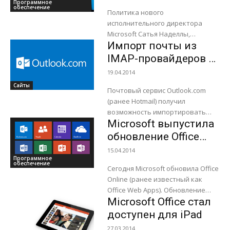
Программное
для устройств на
обеспечение
Политика нового
платформе Android
исполнительного директора
раньше, чем для
Microsoft Сатья Наделлы,
Windows
Импорт почты из
назначенного на должность в
феврале этого года, нацелена на
IMAP-провайдеров в
расширение линейки своих
Outlook.com
19.04.2014
продуктов на все платформы.
Сайты
Об...
Почтовый сервис Outlook.com
(ранее Hotmail) получил
возможность импортировать
Microsoft выпустила
почту с провайдеров,
работающих по протоколу IMAP,
обновление Office
как Yahoo Mail. Эта возможность
Online
15.04.2014
позволит как пользователям
Программное
обеспечение
уже...
Сегодня Microsoft обновила Office
Online (ранее известный как
Office Web Apps). Обновление
Microsoft Office стал
включает в себя новые
возможности для все четырёх
доступен для iPad
веб-приложений. Теперь Word
27.03.2014