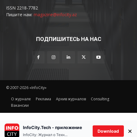
ISSN 2218-7782
Пишите нам:
magazine@infocity.az
ПОДПИШИТЕСЬ НА НАС
© 2007-2026 «InfoCity»
O журнале
Реклама
Архив журналов
Consulting
Вакансии
InfoCity.Tech - приложение
×
Download
InfoCity: Журнал о Технологиях
Ethereum(ETH)
Tether(USDT
$1,912.00
2.10%