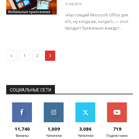
облачного приложения hopTo,
в 2014 году
11.04.2013
позволяющего иметь доступ к...
Мобильные приложения
«Настоящий Microsoft Office для
iOS, ну когда же, когда?», — этот
продукт буквально жаждут
пользователи, активно
работающие с настольной
версией и желающие
превратить планшет...
1
2
3
СОЦИАЛЬНЫЕ СЕТИ
11,740
1,009
3,086
719
Фанаты
Читатели
Читатели
Подписчики