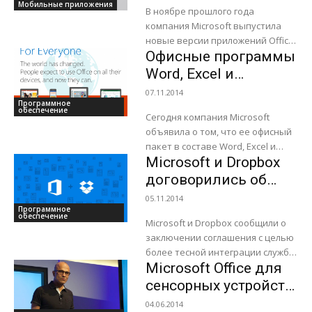
для Android
Мобильные приложения
В ноябре прошлого года
компания Microsoft выпустила
новые версии приложений Office
Офисные программы
для iPad и iPhone, а также
объявила о скором начале
Word, Excel и
закрытого тестирования
PowerPoint стали
07.11.2014
аналогичных...
Программное
бесплатны для
обеспечение
Сегодня компания Microsoft
мобильных
объявила о том, что ее офисный
платформ iOS и
пакет в составе Word, Excel и
Android
Microsoft и Dropbox
PowerPoint становится
бесплатным для владельцев
договорились об
устройств под управлением
интеграции сервисов
05.11.2014
операционных...
Программное
в Office
обеспечение
Microsoft и Dropbox сообщили о
заключении соглашения с целью
более тесной интеграции службы
Microsoft Office для
Dropbox с Office. Неожиданный
альянс станет плюсом для
сенсорных устройств
пользователей Dropbox,
может появиться
04.06.2014
которые...