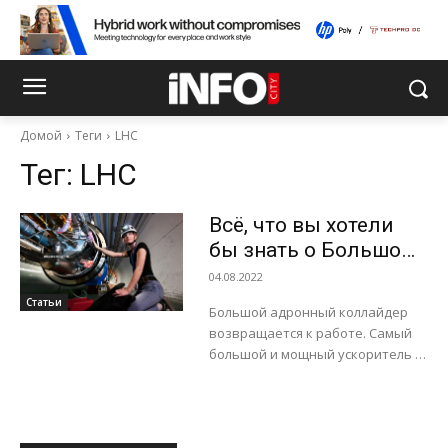
Домой
Теги
LHC
Тег:
LHC
Всё, что вы хотели
бы знать о Большом
адронном
04.08.2022
коллайдере
Статьи
Большой адронный коллайдер
возвращается к работе. Самый
большой и мощный ускоритель в
истории, про который многие
думают, что он способен
уничтожить планету, создав
черные...