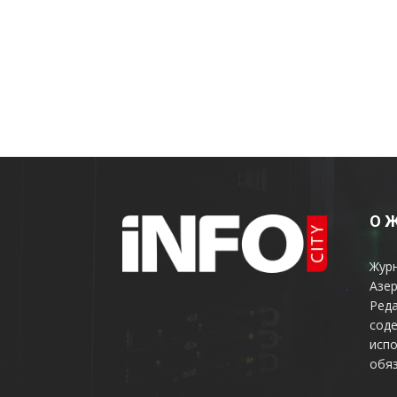
О 
Жур
Азер
Реда
соде
испо
обяз