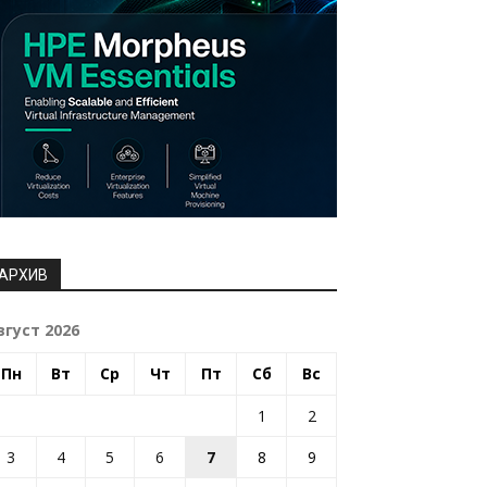
АРХИВ
вгуст 2026
Пн
Вт
Ср
Чт
Пт
Сб
Вс
1
2
3
4
5
6
7
8
9