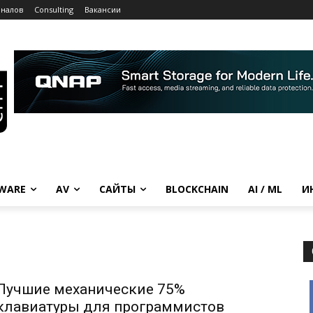
рналов
Consulting
Вакансии
WARE
AV
САЙТЫ
BLOCKCHAIN
AI / ML
И
Лучшие механические 75%
клавиатуры для программистов