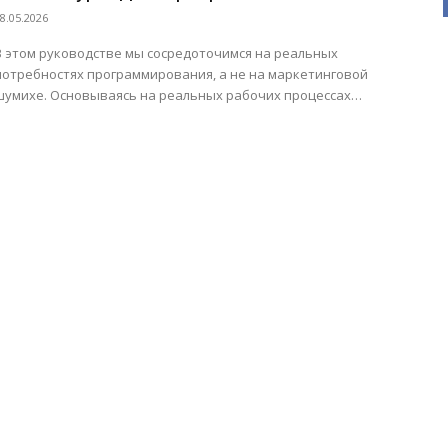
8.05.2026
В этом руководстве мы сосредоточимся на реальных
потребностях программирования, а не на маркетинговой
шумихе. Основываясь на реальных рабочих процессах
кодирования, эффективности раскладки,
программируемости, комфорте...