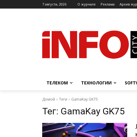
7 августа, 2026
O журнале
Реклама
Архив жу
ТЕЛЕКОМ
ТЕХНОЛОГИИ
SOFT
Домой
Теги
GamaKay GK75
Тег:
GamaKay GK75