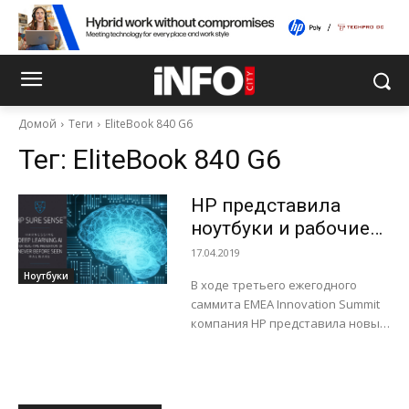
Домой
Теги
EliteBook 840 G6
Тег:
EliteBook 840 G6
HP представила
ноутбуки и рабочие
станции с
17.04.2019
использованием ИИ
Ноутбуки
В ходе третьего ежегодного
для обнаружения
саммита EMEA Innovation Summit
вирусов
компания HP представила новые
аппаратные решения и средства
защиты, «предназначенные для
офиса будущего».
Анонсированное компанией