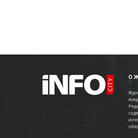
О 
Жур
Азер
Реда
соде
испо
обяз