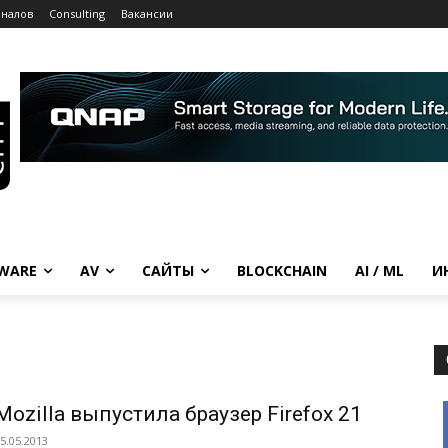
рналов
Consulting
Вакансии
WARE
AV
САЙТЫ
BLOCKCHAIN
AI / ML
И
Mozilla выпустила браузер Firefox 21
5.05.2013