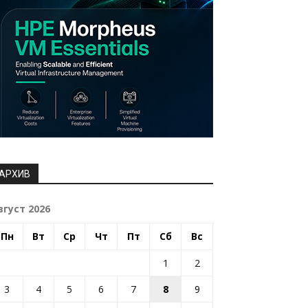
АРХИВ
вгуст 2026
Пн
Вт
Ср
Чт
Пт
Сб
Вс
1
2
3
4
5
6
7
8
9