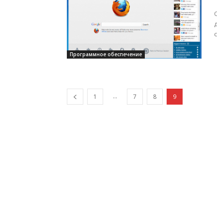
Программное обеспечение
...
1
7
8
9