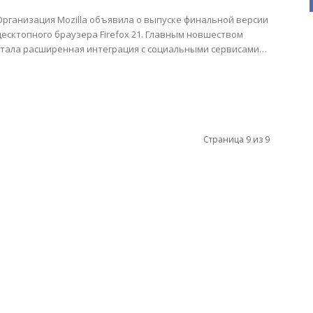
Организация Mozilla объявила о выпуске финальной версии
десктопного браузера Firefox 21. Главным новшеством
стала расширенная интеграция с социальными сервисами
благодаря реализованной поддержке Social API, теперь...
Страница 9 из 9