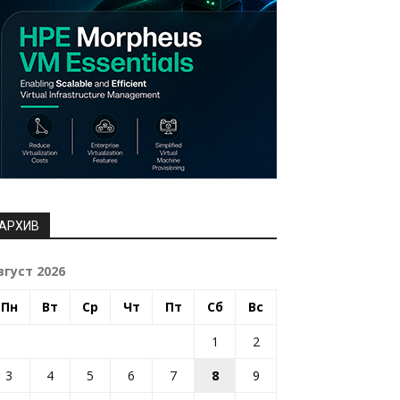
АРХИВ
вгуст 2026
Пн
Вт
Ср
Чт
Пт
Сб
Вс
1
2
3
4
5
6
7
8
9