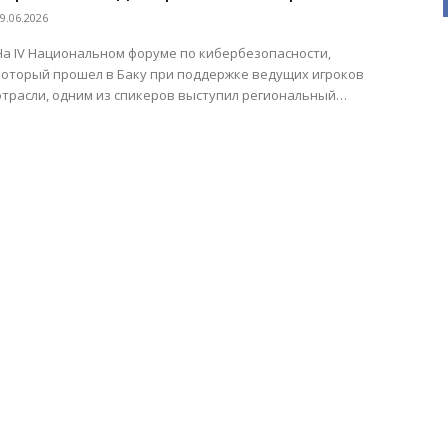
принципе Zero Trust»
9.06.2026
На IV Национальном форуме по кибербезопасности,
который прошел в Баку при поддержке ведущих игроков
отрасли, одним из спикеров выступил региональный
директор компании OPSWAT Алпер...