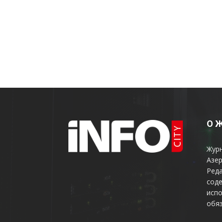
О 
Жур
Азер
Реда
соде
испо
обяз