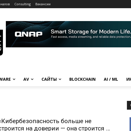
рналов
Consulting
Вакансии
WARE
AV
САЙТЫ
BLOCKCHAIN
AI / ML
И
«Кибербезопасность больше не
строится на доверии — она строится на